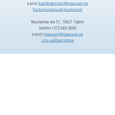
e-post
kaardirakendus@maaruum.ee
Korduma kippuvad küsimused
Mustamäe tee 51, 10621 Tallinn
telefon +372 665 0600
e-post
maaruum@maaruum.ee
Liitu uuGISed listiga