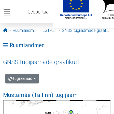
Liigu edasi põhisisu juurde
Geoportaal
Avaleht
Ruumiandmed
ESTPOS
GNSS tugijaamade graafikud
Ava menüü: Ruumiandmed
Ruumiandmed
GNSS tugijaamade graafikud
Tugijaamad
Mustamäe (Tallinn) tugijaam