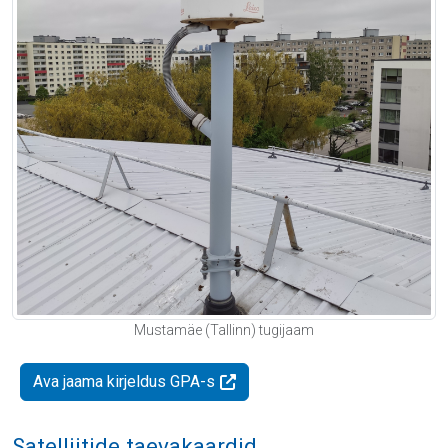
Mustamäe (Tallinn) tugijaam
Ava jaama kirjeldus GPA-s
Satelliitide taevakaardid