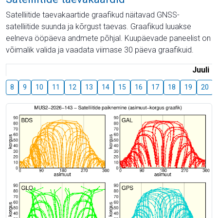
Satelliitide taevakaartide graafikud näitavad GNSS-
satelliitide suunda ja kõrgust taevas. Graafikud luuakse
eelneva ööpäeva andmete põhjal. Kuupäevade paneelist on
võimalik valida ja vaadata viimase 30 päeva graafikuid.
Juuli
8
9
10
11
12
13
14
15
16
17
18
19
20