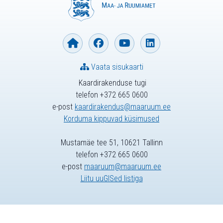
Vaata sisukaarti
Kaardirakenduse tugi
telefon +372 665 0600
e-post
kaardirakendus@maaruum.ee
Korduma kippuvad küsimused
Mustamäe tee 51, 10621 Tallinn
telefon +372 665 0600
e-post
maaruum@maaruum.ee
Liitu uuGISed listiga