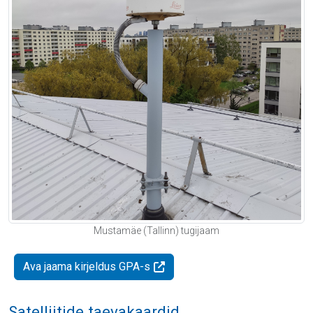
Mustamäe (Tallinn) tugijaam
Ava jaama kirjeldus GPA-s
Satelliitide taevakaardid