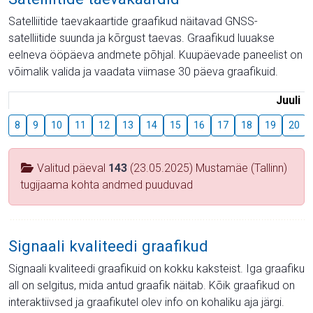
Satelliitide taevakaartide graafikud näitavad GNSS-
satelliitide suunda ja kõrgust taevas. Graafikud luuakse
eelneva ööpäeva andmete põhjal. Kuupäevade paneelist on
võimalik valida ja vaadata viimase 30 päeva graafikuid.
Juuli
8
9
10
11
12
13
14
15
16
17
18
19
20
Valitud päeval
143
(23.05.2025) Mustamäe (Tallinn)
tugijaama kohta andmed puuduvad
Signaali kvaliteedi graafikud
Signaali kvaliteedi graafikuid on kokku kaksteist. Iga graafiku
all on selgitus, mida antud graafik näitab. Kõik graafikud on
interaktiivsed ja graafikutel olev info on kohaliku aja järgi.