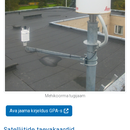
Mehikoorma tugijaam
Ava jaama kirjeldus GPA-s
Satelliitide taevakaardid