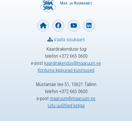
Vaata sisukaarti
Kaardirakenduse tugi
telefon +372 665 0600
e-post
kaardirakendus@maaruum.ee
Korduma kippuvad küsimused
Mustamäe tee 51, 10621 Tallinn
telefon +372 665 0600
e-post
maaruum@maaruum.ee
Liitu uuGISed listiga