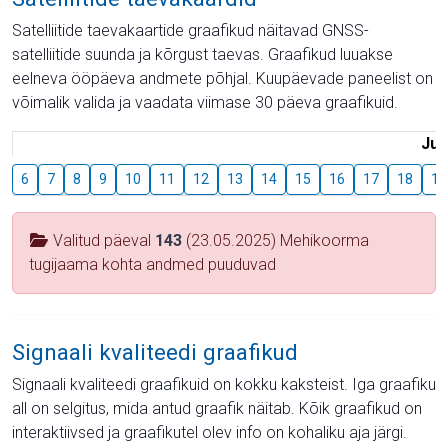
Satelliitide taevakaartide graafikud näitavad GNSS-
satelliitide suunda ja kõrgust taevas. Graafikud luuakse
eelneva ööpäeva andmete põhjal. Kuupäevade paneelist on
võimalik valida ja vaadata viimase 30 päeva graafikuid.
Juu
6
7
8
9
10
11
12
13
14
15
16
17
18
19
Valitud päeval
143
(23.05.2025) Mehikoorma
tugijaama kohta andmed puuduvad
Signaali kvaliteedi graafikud
Signaali kvaliteedi graafikuid on kokku kaksteist. Iga graafiku
all on selgitus, mida antud graafik näitab. Kõik graafikud on
interaktiivsed ja graafikutel olev info on kohaliku aja järgi.