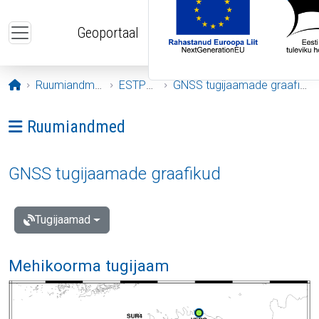
Liigu edasi põhisisu juurde
Geoportaal
Avaleht
Ruumiandmed
ESTPOS
GNSS tugijaamade graafikud
Ava menüü: Ruumiandmed
Ruumiandmed
GNSS tugijaamade graafikud
Tugijaamad
Mehikoorma tugijaam