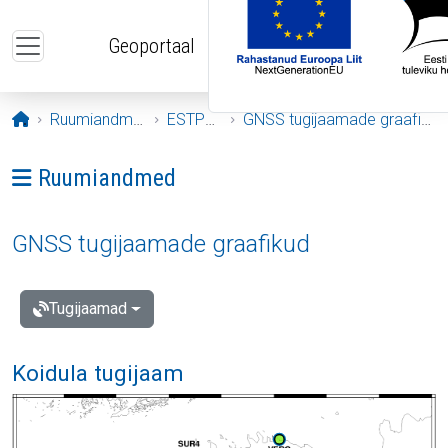
Liigu edasi põhisisu juurde
Geoportaal
Avaleht
Ruumiandmed
ESTPOS
GNSS tugijaamade graafikud
Ava menüü: Ruumiandmed
Ruumiandmed
GNSS tugijaamade graafikud
Tugijaamad
Koidula tugijaam