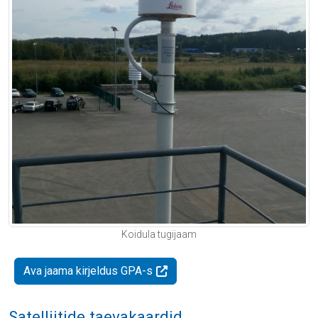
Koidula tugijaam
Ava jaama kirjeldus GPA-s
Satelliitide taevakaardid