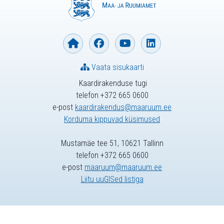
Vaata sisukaarti
Kaardirakenduse tugi
telefon +372 665 0600
e-post
kaardirakendus@maaruum.ee
Korduma kippuvad küsimused
Mustamäe tee 51, 10621 Tallinn
telefon +372 665 0600
e-post
maaruum@maaruum.ee
Liitu uuGISed listiga