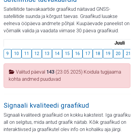
Satelliitide taevakaartide graafikud näitavad GNSS-
satelliitide suunda ja kõrgust taevas. Graafikud luuakse
eelneva ööpäeva andmete põhjal. Kuupäevade paneelist on
võimalik valida ja vaadata viimase 30 päeva graafikuid.
Juuli
9
10
11
12
13
14
15
16
17
18
19
20
21
Valitud päeval
143
(23.05.2025) Koidula tugijaama
kohta andmed puuduvad
Signaali kvaliteedi graafikud
Signaali kvaliteedi graafikuid on kokku kaksteist. Iga graafiku
all on selgitus, mida antud graafik näitab. Kõik graafikud on
interaktiivsed ja graafikutel olev info on kohaliku aja järgi.