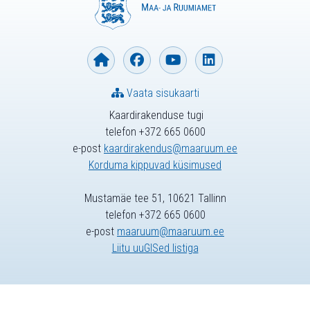
Vaata sisukaarti
Kaardirakenduse tugi
telefon +372 665 0600
e-post
kaardirakendus@maaruum.ee
Korduma kippuvad küsimused
Mustamäe tee 51, 10621 Tallinn
telefon +372 665 0600
e-post
maaruum@maaruum.ee
Liitu uuGISed listiga