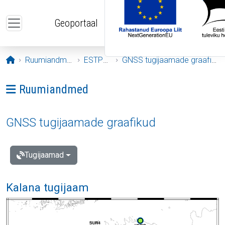
Liigu edasi põhisisu juurde
Geoportaal
Avaleht
Ruumiandmed
ESTPOS
GNSS tugijaamade graafikud
Ava menüü: Ruumiandmed
Ruumiandmed
GNSS tugijaamade graafikud
Tugijaamad
Kalana tugijaam