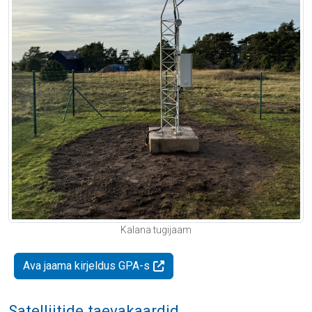
Kalana tugijaam
Ava jaama kirjeldus GPA-s
Satelliitide taevakaardid