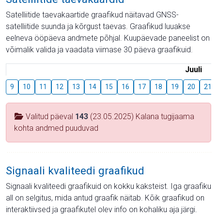
Satelliitide taevakaartide graafikud näitavad GNSS-
satelliitide suunda ja kõrgust taevas. Graafikud luuakse
eelneva ööpäeva andmete põhjal. Kuupäevade paneelist on
võimalik valida ja vaadata viimase 30 päeva graafikuid.
Juuli
9
10
11
12
13
14
15
16
17
18
19
20
21
Valitud päeval
143
(23.05.2025) Kalana tugijaama
kohta andmed puuduvad
Signaali kvaliteedi graafikud
Signaali kvaliteedi graafikuid on kokku kaksteist. Iga graafiku
all on selgitus, mida antud graafik näitab. Kõik graafikud on
interaktiivsed ja graafikutel olev info on kohaliku aja järgi.