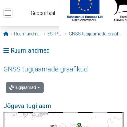
Liigu edasi põhisisu juurde
Geoportaal
Avaleht
Ruumiandmed
ESTPOS
GNSS tugijaamade graafikud
Ava menüü: Ruumiandmed
Ruumiandmed
GNSS tugijaamade graafikud
Tugijaamad
Jõgeva tugijaam