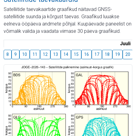
Satelliitide taevakaartide graafikud näitavad GNSS-
satelliitide suunda ja kõrgust taevas. Graafikud luuakse
eelneva ööpäeva andmete põhjal. Kuupäevade paneelist on
võimalik valida ja vaadata viimase 30 päeva graafikuid.
Juuli
8
9
10
11
12
13
14
15
16
17
18
19
20