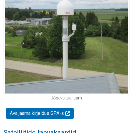
Jõgeva tugijaam
Ava jaama kirjeldus GPA-s
Satelliitide taevakaardid