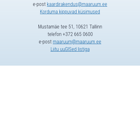
e-post
kaardirakendus@maaruum.ee
Korduma kippuvad küsimused
Mustamäe tee 51, 10621 Tallinn
telefon +372 665 0600
e-post
maaruum@maaruum.ee
Liitu uuGISed listiga