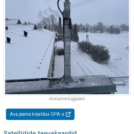
Avinurme tugijaam
Ava jaama kirjeldus GPA-s
Satelliitide taevakaardid