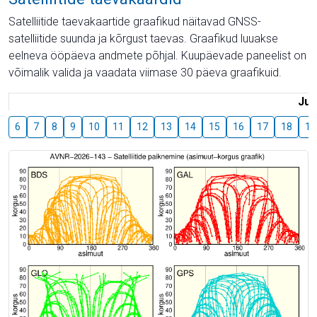
Satelliitide taevakaartide graafikud näitavad GNSS-
satelliitide suunda ja kõrgust taevas. Graafikud luuakse
eelneva ööpäeva andmete põhjal. Kuupäevade paneelist on
võimalik valida ja vaadata viimase 30 päeva graafikuid.
Juu
6
7
8
9
10
11
12
13
14
15
16
17
18
19