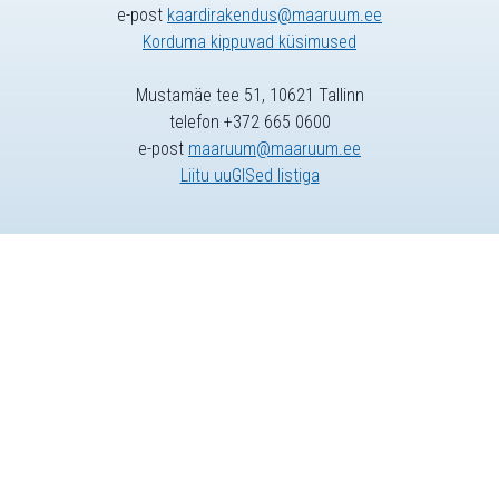
e-post
kaardirakendus@maaruum.ee
Korduma kippuvad küsimused
Mustamäe tee 51, 10621 Tallinn
telefon +372 665 0600
e-post
maaruum@maaruum.ee
Liitu uuGISed listiga