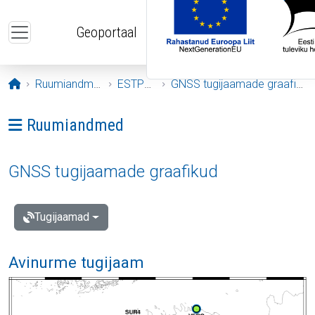
Liigu edasi põhisisu juurde
Geoportaal
Avaleht
Ruumiandmed
ESTPOS
GNSS tugijaamade graafikud
Ava menüü: Ruumiandmed
Ruumiandmed
GNSS tugijaamade graafikud
Tugijaamad
Avinurme tugijaam