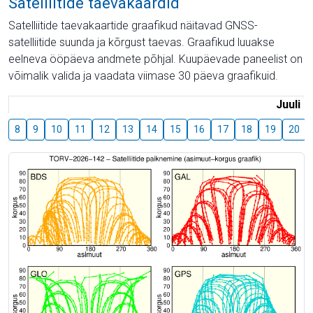
Satelliitide taevakaardid
Satelliitide taevakaartide graafikud näitavad GNSS-
satelliitide suunda ja kõrgust taevas. Graafikud luuakse
eelneva ööpäeva andmete põhjal. Kuupäevade paneelist on
võimalik valida ja vaadata viimase 30 päeva graafikuid.
Juuli
8
9
10
11
12
13
14
15
16
17
18
19
20