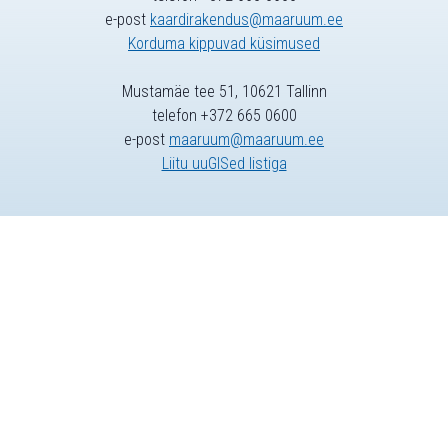
e-post
kaardirakendus@maaruum.ee
Korduma kippuvad küsimused
Mustamäe tee 51, 10621 Tallinn
telefon +372 665 0600
e-post
maaruum@maaruum.ee
Liitu uuGISed listiga