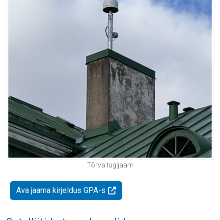
Tõrva tugijaam
Ava jaama kirjeldus GPA-s