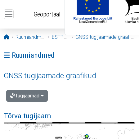
Liigu edasi põhisisu juurde
Geoportaal
Avaleht
Ruumiandmed
ESTPOS
GNSS tugijaamade graafikud
Ava menüü: Ruumiandmed
Ruumiandmed
GNSS tugijaamade graafikud
Tugijaamad
Tõrva tugijaam