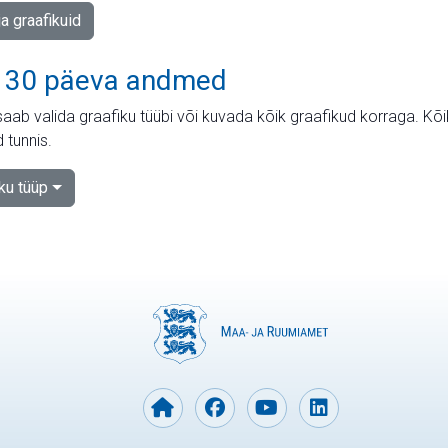
ja graafikuid
 30 päeva andmed
aab valida graafiku tüübi või kuvada kõik graafikud korraga. Kõ
 tunnis.
iku tüüp