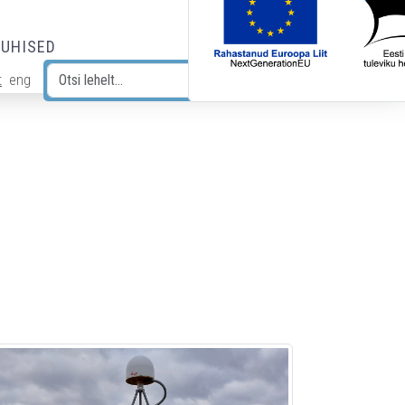
JUHISED
t
eng
Otsi