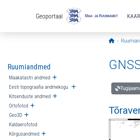
Liigu edasi põhisisu juurde
Geoportaal
KAA
Avaleht
Ruumia
GNSS 
Ruumiandmed
Maakatastri andmed
Ava alammenüü
Eesti topograafia andmekogu
Ava alammenüü
Tugijaam
Kitsenduste andmed
Ava alammenüü
Ortofotod
Ava alammenüü
Tõrave
Geo3D
Ava alammenüü
Kaldaerofotod
Kõrgusandmed
Ava alammenüü