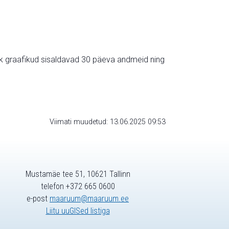
ik graafikud sisaldavad 30 päeva andmeid ning
Viimati muudetud: 13.06.2025 09:53
Mustamäe tee 51, 10621 Tallinn
telefon +372 665 0600
e-post
maaruum@maaruum.ee
Liitu uuGISed listiga