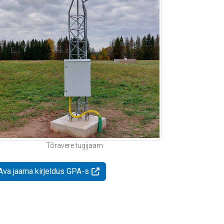
Tõravere tugijaam
Ava jaama kirjeldus GPA-s