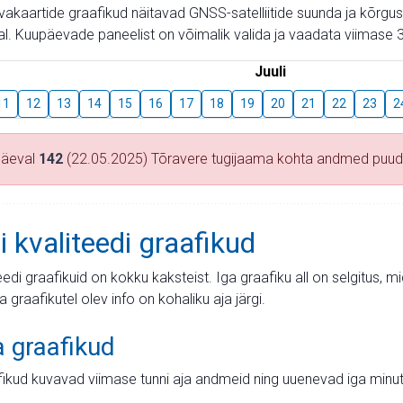
aevakaartide graafikud näitavad GNSS-satelliitide suunda ja kõr
l. Kuupäevade paneelist on võimalik valida ja vaadata viimase 3
Juuli
11
12
13
14
15
16
17
18
19
20
21
22
23
2
päeval
142
(22.05.2025) Tõravere tugijaama kohta andmed puu
i kvaliteedi graafikud
teedi graafikuid on kokku kaksteist. Iga graafiku all on selgitus, 
ja graafikutel olev info on kohaliku aja järgi.
a graafikud
fikud kuvavad viimase tunni aja andmeid ning uuenevad iga minut