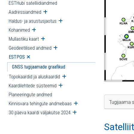
ESTHubi satelliidiandmed
Aadressiandmed
Ava alammenüü
Haldus- ja asustusjaotus
Ava alammenüü
Kohanimed
Ava alammenüü
Mullastiku kaart
Ava alammenüü
Geodeetilised andmed
Ava alammenüü
ESTPOS
Ava alammenüü
GNSS tugijaamade graafikud
Topokaardid ja aluskaardid
Ava alammenüü
Kaardilehtede süsteemid
Ava alammenüü
Planeeringute andmed
Tugijaama s
Kinnisvara tehingute andmebaas
Ava alammenüü
30 päeva kaardi väljakutse 2024
Ava alammenüü
Satelli