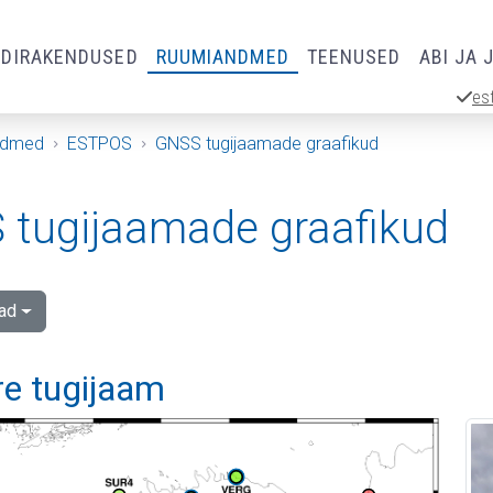
RDIRAKENDUSED
RUUMIANDMED
TEENUSED
ABI JA 
es
ndmed
ESTPOS
GNSS tugijaamade graafikud
tugijaamade graafikud
ad
re tugijaam