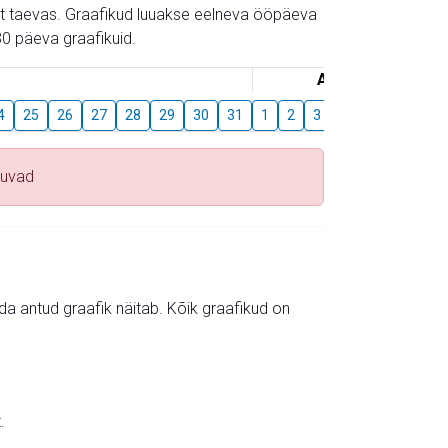
gust taevas. Graafikud luuakse eelneva ööpäeva
0 päeva graafikuid.
August
4
25
26
27
28
29
30
31
1
2
3
4
5
6
7
duvad
mida antud graafik näitab. Kõik graafikud on
.