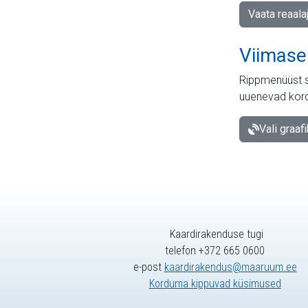
Vaata reaala
Viimase
Rippmenüüst s
uuenevad kord
Vali graaf
Kaardirakenduse tugi
telefon +372 665 0600
e-post
kaardirakendus@maaruum.ee
Korduma kippuvad küsimused