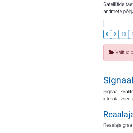
Satelliitide t
andmete põhja
8
9
10
Valitud 
Signaal
Signaali kvali
interaktiivsed 
Reaalaj
Reaalaja graa