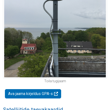
Toila tugijaam
Ava jaama kirjeldus GPA-s
Satelliitide taevakaardid