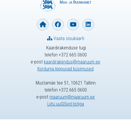
Vaata sisukaarti
Kaardirakenduse tugi
telefon +372 665 0600
e-post
kaardirakendus@maaruum.ee
Korduma kippuvad küsimused
Mustamäe tee 51, 10621 Tallinn
telefon +372 665 0600
e-post
maaruum@maaruum.ee
Liitu uuGISed listiga