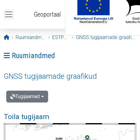
Liigu edasi põhisisu juurde
Geoportaal
Avaleht
Ruumiandmed
ESTPOS
GNSS tugijaamade graafikud
Ava menüü: Ruumiandmed
Ruumiandmed
GNSS tugijaamade graafikud
Tugijaamad
Toila tugijaam