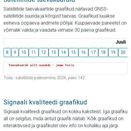
Satelliitide taevakaartide graafikud näitavad GNSS-
satelliitide suunda ja kõrgust taevas. Graafikud luuakse
eelneva ööpäeva andmete põhjal. Kuupäevade paneelist on
võimalik valida ja vaadata viimase 30 päeva graafikuid.
Juuli
8
9
10
11
12
13
14
15
16
17
18
19
20
Toila - satelliitide paiknemine, 2026, päev 142
Signaali kvaliteedi graafikud
Signaali kvaliteedi graafikuid on kokku kaksteist. Iga graafiku
all on selgitus, mida antud graafik näitab. Kõik graafikud on
interaktiivsed ja graafikutel olev info on kohaliku aja järgi.