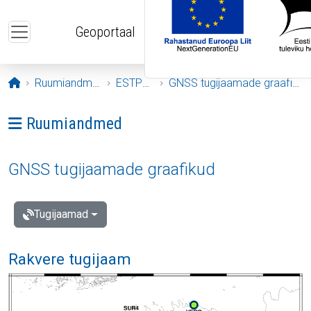
Liigu edasi põhisisu juurde
Geoportaal
Avaleht
Ruumiandmed
ESTPOS
GNSS tugijaamade graafikud
Ava menüü: Ruumiandmed
Ruumiandmed
GNSS tugijaamade graafikud
Tugijaamad
Rakvere tugijaam