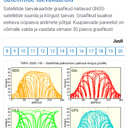
Satelliitide taevakaartide graafikud näitavad GNSS-
satelliitide suunda ja kõrgust taevas. Graafikud luuakse
eelneva ööpäeva andmete põhjal. Kuupäevade paneelist on
võimalik valida ja vaadata viimase 30 päeva graafikuid.
Juuli
8
9
10
11
12
13
14
15
16
17
18
19
20