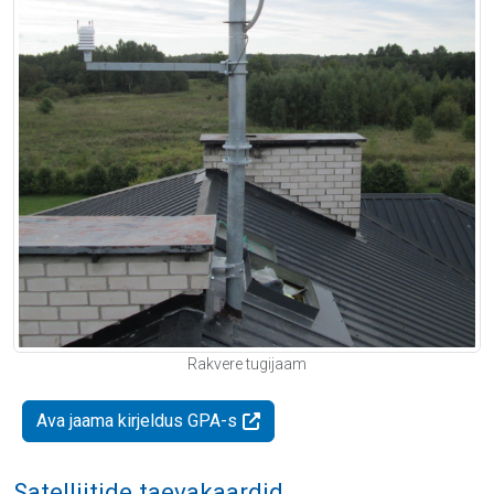
Rakvere tugijaam
Ava jaama kirjeldus GPA-s
Satelliitide taevakaardid