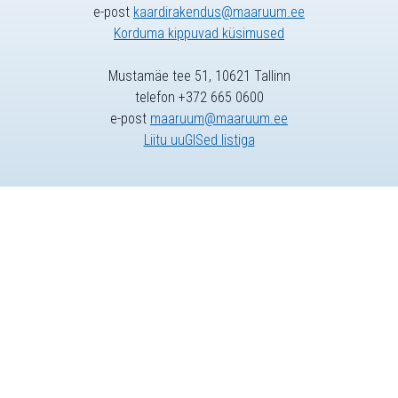
e-post
kaardirakendus@maaruum.ee
Korduma kippuvad küsimused
Mustamäe tee 51, 10621 Tallinn
telefon +372 665 0600
e-post
maaruum@maaruum.ee
Liitu uuGISed listiga