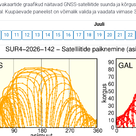
aevakaartide graafikud näitavad GNSS-satelliitide suunda ja kõr
l. Kuupäevade paneelist on võimalik valida ja vaadata viimase 3
Juuli
10
11
12
13
14
15
16
17
18
19
20
21
22