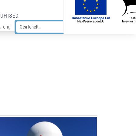
JUHISED
t
eng
Otsi