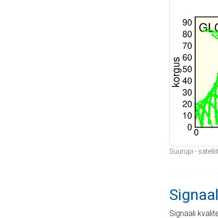
Suurupi - satell
Signaal
Signaali kvali