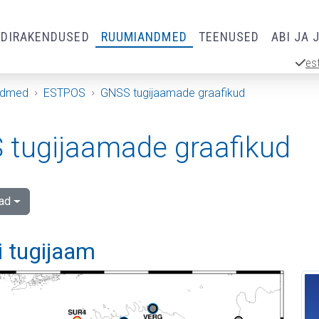
RDIRAKENDUSED
RUUMIANDMED
TEENUSED
ABI JA 
es
ndmed
ESTPOS
GNSS tugijaamade graafikud
tugijaamade graafikud
ad
i tugijaam