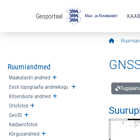
Liigu edasi põhisisu juurde
Geoportaal
KAA
Avaleht
Ruumia
GNSS 
Ruumiandmed
Maakatastri andmed
Ava alammenüü
Eesti topograafia andmekogu
Ava alammenüü
Tugijaam
Kitsenduste andmed
Ava alammenüü
Ortofotod
Ava alammenüü
Suurup
Geo3D
Ava alammenüü
Kaldaerofotod
Kõrgusandmed
Ava alammenüü