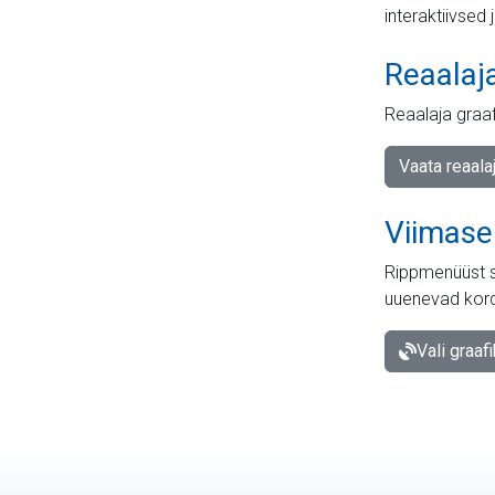
interaktiivsed 
Reaalaj
Reaalaja graa
Vaata reaala
Viimase
Rippmenüüst s
uuenevad kord
Vali graaf