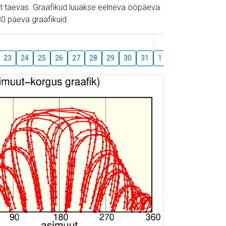
gust taevas. Graafikud luuakse eelneva ööpäeva
0 päeva graafikuid.
August
23
24
25
26
27
28
29
30
31
1
2
3
4
5