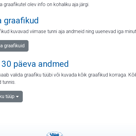
ja graafikutel olev info on kohaliku aja järgi.
a graafikud
fikud kuvavad viimase tunni aja andmeid ning uuenevad iga minut
ja graafikuid
 30 päeva andmed
aab valida graafiku tüübi või kuvada kõik graafikud korraga. Kõ
 tunnis.
iku tüüp