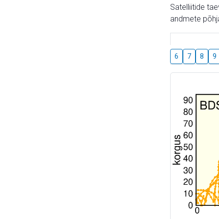
Satelliitide t
andmete põhja
6
7
8
9