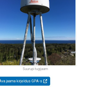
Suurupi tugijaam
Ava jaama kirjeldus GPA-s