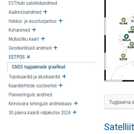
ESTHubi satelliidiandmed
Aadressiandmed
Ava alammenüü
Haldus- ja asustusjaotus
Ava alammenüü
Kohanimed
Ava alammenüü
Mullastiku kaart
Ava alammenüü
Geodeetilised andmed
Ava alammenüü
ESTPOS
Ava alammenüü
GNSS tugijaamade graafikud
Topokaardid ja aluskaardid
Ava alammenüü
Kaardilehtede süsteemid
Ava alammenüü
Planeeringute andmed
Tugijaama s
Kinnisvara tehingute andmebaas
Ava alammenüü
30 päeva kaardi väljakutse 2024
Ava alammenüü
Satelli