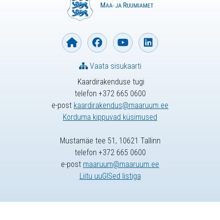
Vaata sisukaarti
Kaardirakenduse tugi
telefon +372 665 0600
e-post
kaardirakendus@maaruum.ee
Korduma kippuvad küsimused
Mustamäe tee 51, 10621 Tallinn
telefon +372 665 0600
e-post
maaruum@maaruum.ee
Liitu uuGISed listiga