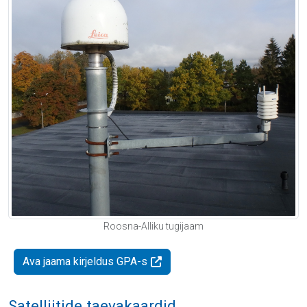
Roosna-Alliku tugijaam
Ava jaama kirjeldus GPA-s
Satelliitide taevakaardid