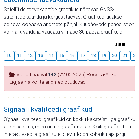
Satelliitide taevakaartide graafikud näitavad GNSS-
satelliitide suunda ja kõrgust taevas. Graafikud luuakse
eelneva ööpäeva andmete põhjal. Kuupäevade paneelist on
võimalik valida ja vaadata viimase 30 päeva graafikuid.
Juuli
10
11
12
13
14
15
16
17
18
19
20
21
22
Valitud päeval
142
(22.05.2025) Roosna-Alliku
tugijaama kohta andmed puuduvad
Signaali kvaliteedi graafikud
Signaali kvaliteedi graafikuid on kokku kaksteist. Iga graafiku
all on selgitus, mida antud graafik näitab. Kõik graafikud on
interaktiivsed ja graafikutel olev info on kohaliku aja järgi.