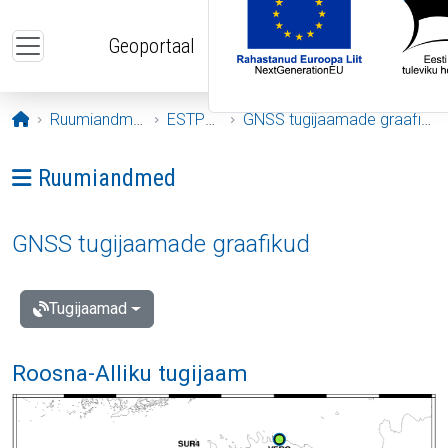
Liigu edasi põhisisu juurde
Geoportaal
Avaleht
Ruumiandmed
ESTPOS
GNSS tugijaamade graafikud
Ava menüü: Ruumiandmed
Ruumiandmed
GNSS tugijaamade graafikud
Tugijaamad
Roosna-Alliku tugijaam