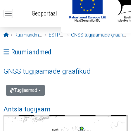
Liigu edasi põhisisu juurde
Geoportaal
Avaleht
Ruumiandmed
ESTPOS
GNSS tugijaamade graafikud
Ava menüü: Ruumiandmed
Ruumiandmed
GNSS tugijaamade graafikud
Tugijaamad
Antsla tugijaam