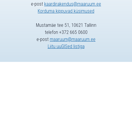
e-post
kaardirakendus@maaruum.ee
Korduma kippuvad küsimused
Mustamäe tee 51, 10621 Tallinn
telefon +372 665 0600
e-post
maaruum@maaruum.ee
Liitu uuGISed listiga