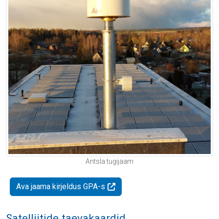
Antsla tugijaam
Ava jaama kirjeldus GPA-s
Satelliitide taevakaardid