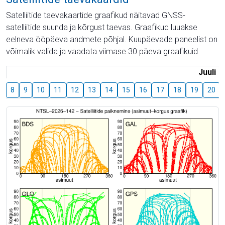
Satelliitide taevakaartide graafikud näitavad GNSS-
satelliitide suunda ja kõrgust taevas. Graafikud luuakse
eelneva ööpäeva andmete põhjal. Kuupäevade paneelist on
võimalik valida ja vaadata viimase 30 päeva graafikuid.
Juuli
8
9
10
11
12
13
14
15
16
17
18
19
20