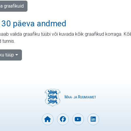
ja graafikuid
 30 päeva andmed
aab valida graafiku tüübi või kuvada kõik graafikud korraga. Kõ
 tunnis.
iku tüüp