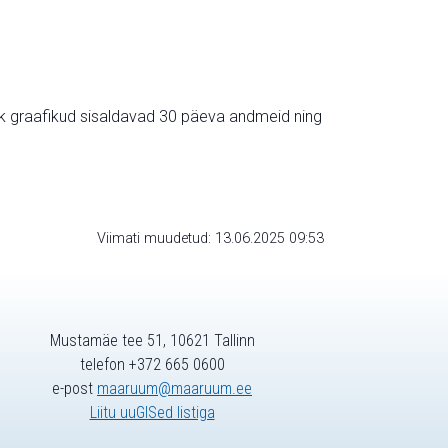
ik graafikud sisaldavad 30 päeva andmeid ning
Viimati muudetud: 13.06.2025 09:53
Mustamäe tee 51, 10621 Tallinn
telefon +372 665 0600
e-post
maaruum@maaruum.ee
Liitu uuGISed listiga