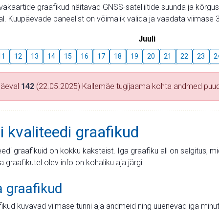
aevakaartide graafikud näitavad GNSS-satelliitide suunda ja kõr
l. Kuupäevade paneelist on võimalik valida ja vaadata viimase 3
Juuli
11
12
13
14
15
16
17
18
19
20
21
22
23
2
päeval
142
(22.05.2025) Kallemäe tugijaama kohta andmed puu
i kvaliteedi graafikud
teedi graafikuid on kokku kaksteist. Iga graafiku all on selgitus, 
ja graafikutel olev info on kohaliku aja järgi.
a graafikud
fikud kuvavad viimase tunni aja andmeid ning uuenevad iga minut