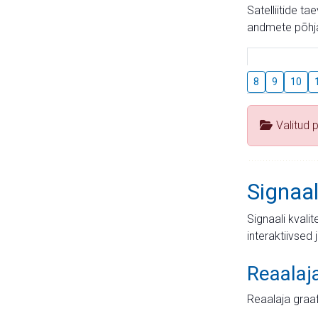
Satelliitide t
andmete põhja
8
9
10
Valitud 
Signaal
Signaali kvali
interaktiivsed 
Reaalaj
Reaalaja graa