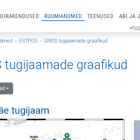
RDIRAKENDUSED
RUUMIANDMED
TEENUSED
ABI JA 
es
ndmed
ESTPOS
GNSS tugijaamade graafikud
tugijaamade graafikud
ad
äe tugijaam