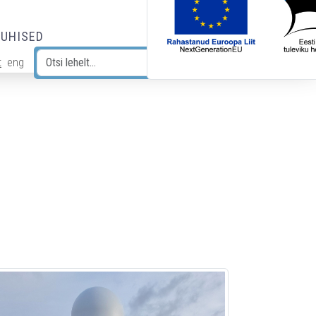
JUHISED
t
eng
Otsi