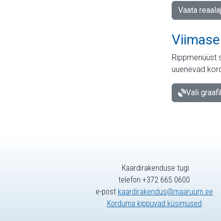
Vaata reaala
Viimase
Rippmenüüst s
uuenevad kord
Vali graaf
Kaardirakenduse tugi
telefon +372 665 0600
e-post
kaardirakendus@maaruum.ee
Korduma kippuvad küsimused