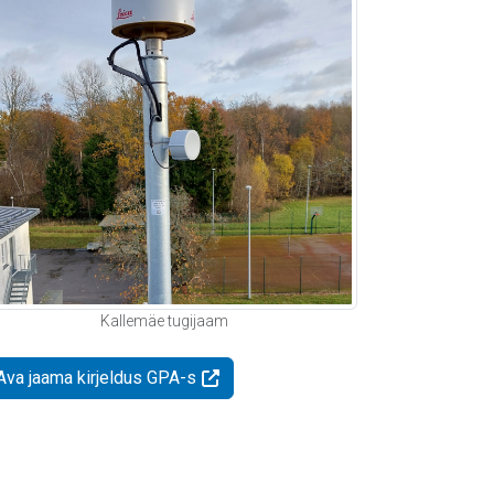
Kallemäe tugijaam
Ava jaama kirjeldus GPA-s