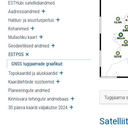
ESTHubi satelliidiandmed
Aadressiandmed
Ava alammenüü
Haldus- ja asustusjaotus
Ava alammenüü
Kohanimed
Ava alammenüü
Mullastiku kaart
Ava alammenüü
Geodeetilised andmed
Ava alammenüü
ESTPOS
Ava alammenüü
GNSS tugijaamade graafikud
Topokaardid ja aluskaardid
Ava alammenüü
Kaardilehtede süsteemid
Ava alammenüü
Planeeringute andmed
Tugijaama s
Kinnisvara tehingute andmebaas
Ava alammenüü
30 päeva kaardi väljakutse 2024
Ava alammenüü
Satelli