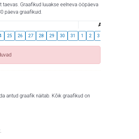
gust taevas. Graafikud luuakse eelneva ööpäeva
0 päeva graafikuid.
August
4
25
26
27
28
29
30
31
1
2
3
4
5
6
7
duvad
mida antud graafik näitab. Kõik graafikud on
.