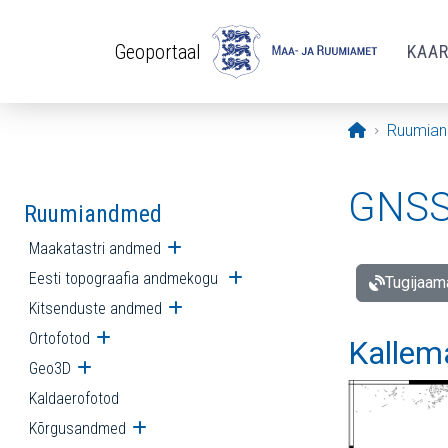
Liigu edasi põhisisu juurde
Geoportaal
KAA
Avaleht
Ruumia
GNSS 
Ruumiandmed
Maakatastri andmed
Ava alammenüü
Eesti topograafia andmekogu
Ava alammenüü
Tugijaam
Kitsenduste andmed
Ava alammenüü
Ortofotod
Ava alammenüü
Kallem
Geo3D
Ava alammenüü
Kaldaerofotod
Kõrgusandmed
Ava alammenüü