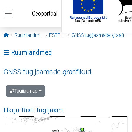
Liigu edasi põhisisu juurde
Geoportaal
Avaleht
Ruumiandmed
ESTPOS
GNSS tugijaamade graafikud
Ava menüü: Ruumiandmed
Ruumiandmed
GNSS tugijaamade graafikud
Tugijaamad
Harju-Risti tugijaam