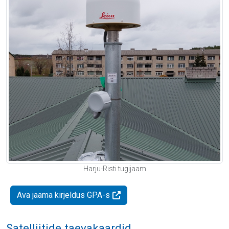
Harju-Risti tugijaam
Ava jaama kirjeldus GPA-s
Satelliitide taevakaardid