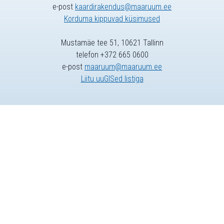
e-post
kaardirakendus@maaruum.ee
Korduma kippuvad küsimused
Mustamäe tee 51, 10621 Tallinn
telefon +372 665 0600
e-post
maaruum@maaruum.ee
Liitu uuGISed listiga