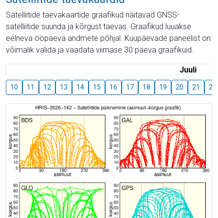
Satelliitide taevakaartide graafikud näitavad GNSS-
satelliitide suunda ja kõrgust taevas. Graafikud luuakse
eelneva ööpäeva andmete põhjal. Kuupäevade paneelist on
võimalik valida ja vaadata viimase 30 päeva graafikuid.
Juuli
10
11
12
13
14
15
16
17
18
19
20
21
22