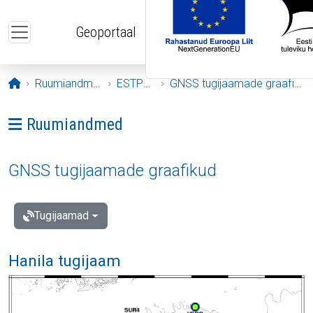
Liigu edasi põhisisu juurde
Geoportaal
Avaleht
Ruumiandmed
ESTPOS
GNSS tugijaamade graafikud
Ava menüü: Ruumiandmed
Ruumiandmed
GNSS tugijaamade graafikud
Tugijaamad
Hanila tugijaam