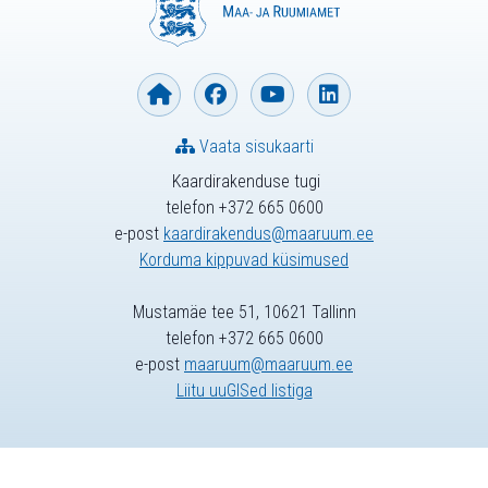
Vaata sisukaarti
Kaardirakenduse tugi
telefon +372 665 0600
e-post
kaardirakendus@maaruum.ee
Korduma kippuvad küsimused
Mustamäe tee 51, 10621 Tallinn
telefon +372 665 0600
e-post
maaruum@maaruum.ee
Liitu uuGISed listiga