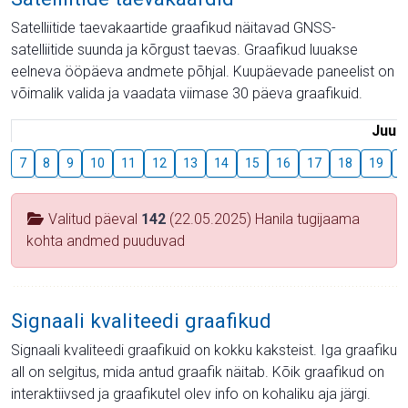
Satelliitide taevakaartide graafikud näitavad GNSS-
satelliitide suunda ja kõrgust taevas. Graafikud luuakse
eelneva ööpäeva andmete põhjal. Kuupäevade paneelist on
võimalik valida ja vaadata viimase 30 päeva graafikuid.
Juuli
7
8
9
10
11
12
13
14
15
16
17
18
19
2
Valitud päeval
142
(22.05.2025) Hanila tugijaama
kohta andmed puuduvad
Signaali kvaliteedi graafikud
Signaali kvaliteedi graafikuid on kokku kaksteist. Iga graafiku
all on selgitus, mida antud graafik näitab. Kõik graafikud on
interaktiivsed ja graafikutel olev info on kohaliku aja järgi.