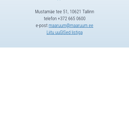
Mustamäe tee 51, 10621 Tallinn
telefon +372 665 0600
e-post
maaruum@maaruum.ee
Liitu uuGISed listiga