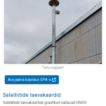
Tartu tugijaam
Ava jaama kirjeldus GPA-s
Satelliitide taevakaardid
Satelliitide taevakaartide graafikud näitavad GNSS-