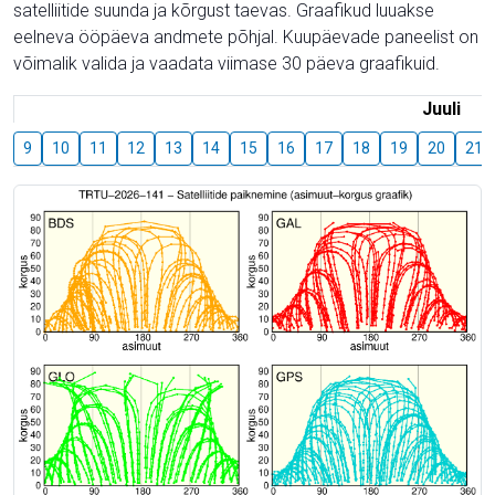
satelliitide suunda ja kõrgust taevas. Graafikud luuakse
eelneva ööpäeva andmete põhjal. Kuupäevade paneelist on
võimalik valida ja vaadata viimase 30 päeva graafikuid.
Juuli
9
10
11
12
13
14
15
16
17
18
19
20
21