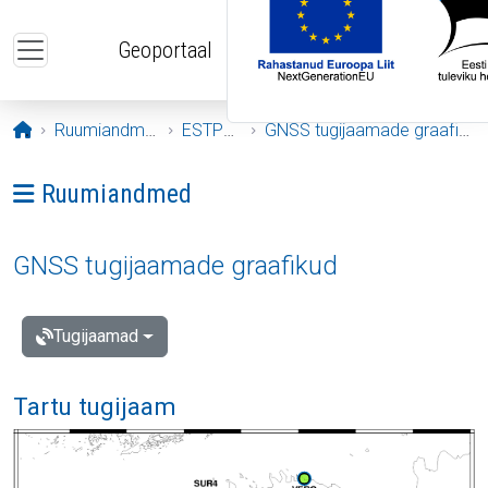
Liigu edasi põhisisu juurde
Geoportaal
Avaleht
Ruumiandmed
ESTPOS
GNSS tugijaamade graafikud
Ava menüü: Ruumiandmed
Ruumiandmed
GNSS tugijaamade graafikud
Tugijaamad
Tartu tugijaam