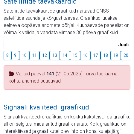
Satelliitide taevakaardid
Satelliitide taevakaartide graafikud näitavad GNSS-
satelliitide suunda ja kõrgust taevas. Graafikud luuakse
eelneva ööpäeva andmete põhjal. Kuupäevade paneelist on
võimalik valida ja vaadata viimase 30 päeva graafikuid.
Juuli
8
9
10
11
12
13
14
15
16
17
18
19
20
Valitud päeval
141
(21.05.2025) Tõrva tugijaama
kohta andmed puuduvad
Signaali kvaliteedi graafikud
Signaali kvaliteedi graafikuid on kokku kaksteist. Iga graafiku
all on selgitus, mida antud graafik näitab. Kõik graafikud on
interaktiivsed ja graafikutel olev info on kohaliku aja järgi.