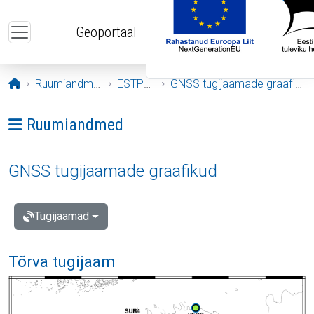
Liigu edasi põhisisu juurde
Geoportaal
Avaleht
Ruumiandmed
ESTPOS
GNSS tugijaamade graafikud
Ava menüü: Ruumiandmed
Ruumiandmed
GNSS tugijaamade graafikud
Tugijaamad
Tõrva tugijaam