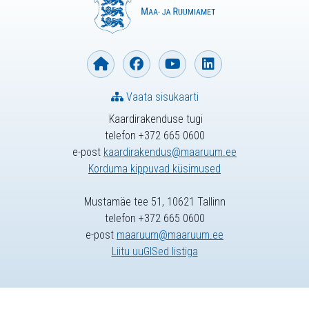
Vaata sisukaarti
Kaardirakenduse tugi
telefon +372 665 0600
e-post
kaardirakendus@maaruum.ee
Korduma kippuvad küsimused
Mustamäe tee 51, 10621 Tallinn
telefon +372 665 0600
e-post
maaruum@maaruum.ee
Liitu uuGISed listiga