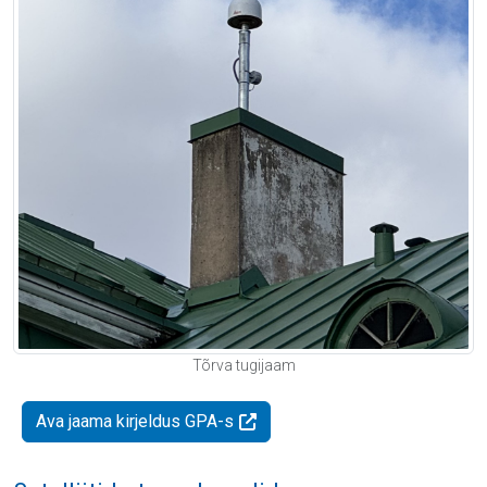
Tõrva tugijaam
Ava jaama kirjeldus GPA-s