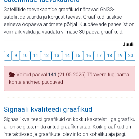
Satelliitide taevakaartide graafikud näitavad GNSS-
satelliitide suunda ja kõrgust taevas. Graafikud luuakse
eelneva ööpäeva andmete põhjal. Kuupäevade paneelist on
võimalik valida ja vaadata viimase 30 päeva graafikuid.
Juuli
8
9
10
11
12
13
14
15
16
17
18
19
20
Valitud päeval
141
(21.05.2025) Tõravere tugijaama
kohta andmed puuduvad
Signaali kvaliteedi graafikud
Signaali kvaliteedi graafikuid on kokku kaksteist. Iga graafiku
all on selgitus, mida antud graafik näitab. Kõik graafikud on
interaktiivsed ja graafikutel olev info on kohaliku aja järgi.