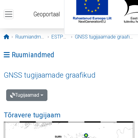
Liigu edasi põhisisu juurde
Geoportaal
Avaleht
Ruumiandmed
ESTPOS
GNSS tugijaamade graafikud
Ava menüü: Ruumiandmed
Ruumiandmed
GNSS tugijaamade graafikud
Tugijaamad
Tõravere tugijaam