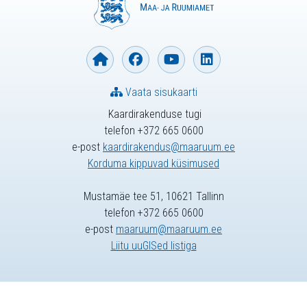
Vaata sisukaarti
Kaardirakenduse tugi
telefon +372 665 0600
e-post
kaardirakendus@maaruum.ee
Korduma kippuvad küsimused
Mustamäe tee 51, 10621 Tallinn
telefon +372 665 0600
e-post
maaruum@maaruum.ee
Liitu uuGISed listiga