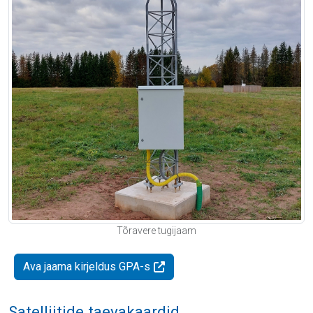
Tõravere tugijaam
Ava jaama kirjeldus GPA-s
Satelliitide taevakaardid