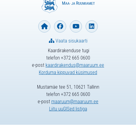
Vaata sisukaarti
Kaardirakenduse tugi
telefon +372 665 0600
e-post
kaardirakendus@maaruum.ee
Korduma kippuvad küsimused
Mustamäe tee 51, 10621 Tallinn
telefon +372 665 0600
e-post
maaruum@maaruum.ee
Liitu uuGISed listiga