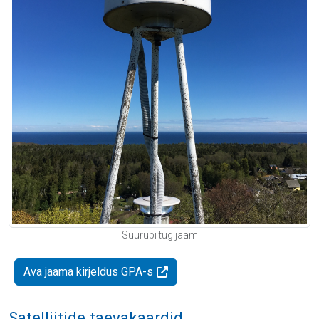
Suurupi tugijaam
Ava jaama kirjeldus GPA-s
Satelliitide taevakaardid