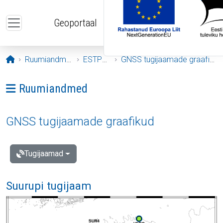
Liigu edasi põhisisu juurde
Geoportaal
Avaleht
Ruumiandmed
ESTPOS
GNSS tugijaamade graafikud
Ava menüü: Ruumiandmed
Ruumiandmed
GNSS tugijaamade graafikud
Tugijaamad
Suurupi tugijaam