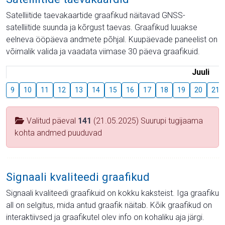
Satelliitide taevakaartide graafikud näitavad GNSS-
satelliitide suunda ja kõrgust taevas. Graafikud luuakse
eelneva ööpäeva andmete põhjal. Kuupäevade paneelist on
võimalik valida ja vaadata viimase 30 päeva graafikuid.
Juuli
9
10
11
12
13
14
15
16
17
18
19
20
21
Valitud päeval
141
(21.05.2025) Suurupi tugijaama
kohta andmed puuduvad
Signaali kvaliteedi graafikud
Signaali kvaliteedi graafikuid on kokku kaksteist. Iga graafiku
all on selgitus, mida antud graafik näitab. Kõik graafikud on
interaktiivsed ja graafikutel olev info on kohaliku aja järgi.