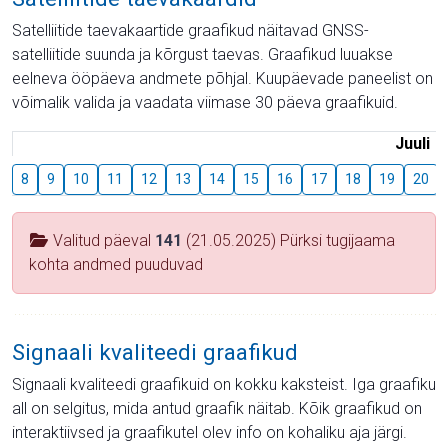
Satelliitide taevakaartide graafikud näitavad GNSS-
satelliitide suunda ja kõrgust taevas. Graafikud luuakse
eelneva ööpäeva andmete põhjal. Kuupäevade paneelist on
võimalik valida ja vaadata viimase 30 päeva graafikuid.
Juuli
8
9
10
11
12
13
14
15
16
17
18
19
20
Valitud päeval
141
(21.05.2025) Pürksi tugijaama
kohta andmed puuduvad
Signaali kvaliteedi graafikud
Signaali kvaliteedi graafikuid on kokku kaksteist. Iga graafiku
all on selgitus, mida antud graafik näitab. Kõik graafikud on
interaktiivsed ja graafikutel olev info on kohaliku aja järgi.