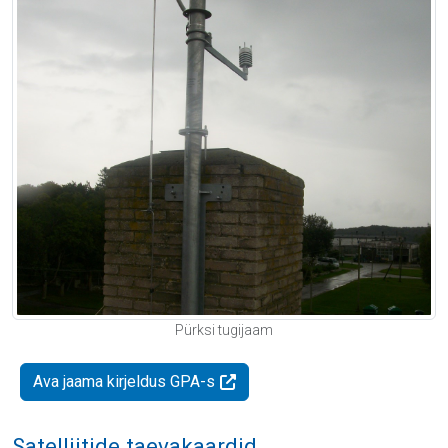
Pürksi tugijaam
Ava jaama kirjeldus GPA-s
Satelliitide taevakaardid