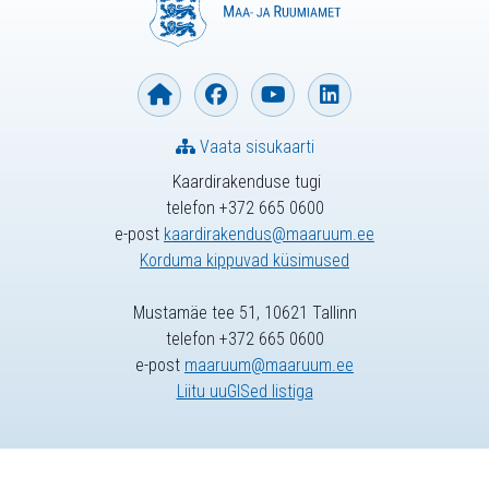
Vaata sisukaarti
Kaardirakenduse tugi
telefon +372 665 0600
e-post
kaardirakendus@maaruum.ee
Korduma kippuvad küsimused
Mustamäe tee 51, 10621 Tallinn
telefon +372 665 0600
e-post
maaruum@maaruum.ee
Liitu uuGISed listiga