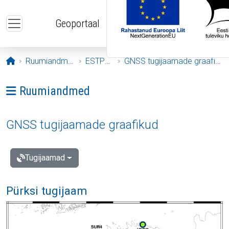
Liigu edasi põhisisu juurde
Geoportaal
Avaleht
Ruumiandmed
ESTPOS
GNSS tugijaamade graafikud
Ava menüü: Ruumiandmed
Ruumiandmed
GNSS tugijaamade graafikud
Tugijaamad
Pürksi tugijaam