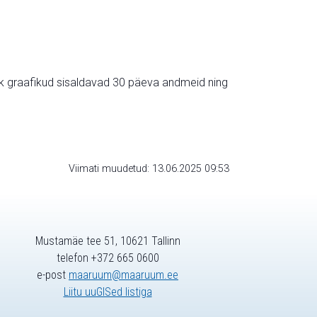
ik graafikud sisaldavad 30 päeva andmeid ning
Viimati muudetud: 13.06.2025 09:53
Mustamäe tee 51, 10621 Tallinn
telefon +372 665 0600
e-post
maaruum@maaruum.ee
Liitu uuGISed listiga