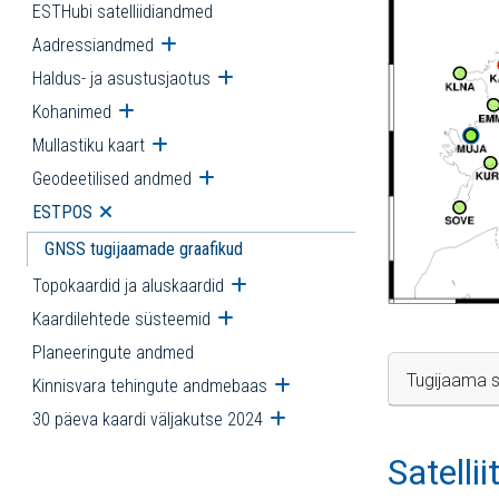
ESTHubi satelliidiandmed
Aadressiandmed
Ava alammenüü
Haldus- ja asustusjaotus
Ava alammenüü
Kohanimed
Ava alammenüü
Mullastiku kaart
Ava alammenüü
Geodeetilised andmed
Ava alammenüü
ESTPOS
Ava alammenüü
GNSS tugijaamade graafikud
Topokaardid ja aluskaardid
Ava alammenüü
Kaardilehtede süsteemid
Ava alammenüü
Planeeringute andmed
Tugijaama s
Kinnisvara tehingute andmebaas
Ava alammenüü
30 päeva kaardi väljakutse 2024
Ava alammenüü
Satelli