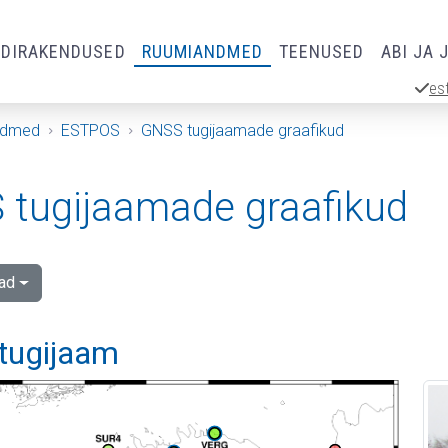
RDIRAKENDUSED
RUUMIANDMED
TEENUSED
ABI JA 
es
ndmed
ESTPOS
GNSS tugijaamade graafikud
tugijaamade graafikud
ad
 tugijaam