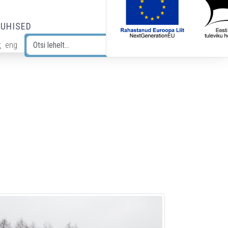
JUHISED
t
eng
Otsi