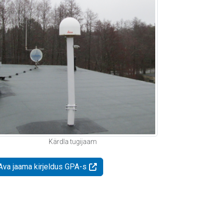
Kärdla tugijaam
Ava jaama kirjeldus GPA-s