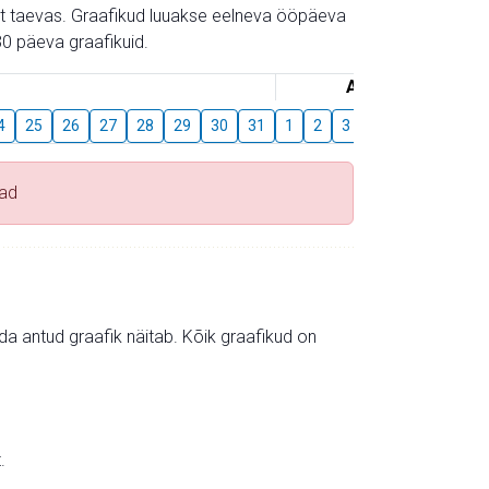
gust taevas. Graafikud luuakse eelneva ööpäeva
0 päeva graafikuid.
August
4
25
26
27
28
29
30
31
1
2
3
4
5
6
7
vad
mida antud graafik näitab. Kõik graafikud on
.