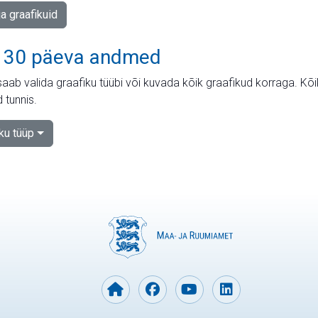
ja graafikuid
 30 päeva andmed
aab valida graafiku tüübi või kuvada kõik graafikud korraga. Kõ
 tunnis.
iku tüüp