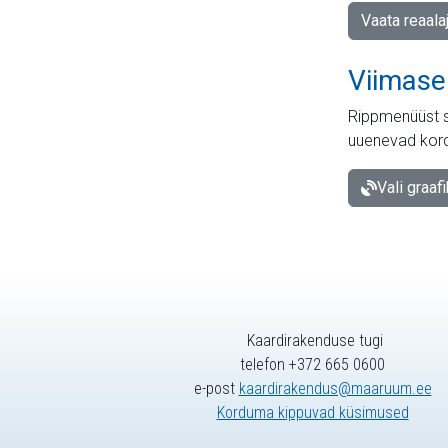
Vaata reaala
Viimase
Rippmenüüst s
uuenevad kord
Vali graaf
Kaardirakenduse tugi
telefon +372 665 0600
e-post
kaardirakendus@maaruum.ee
Korduma kippuvad küsimused