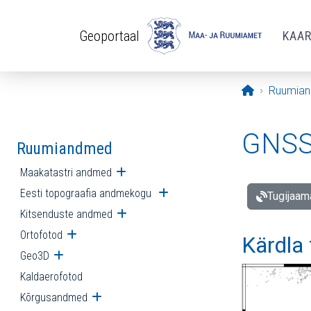
Liigu edasi põhisisu juurde
Geoportaal
KAA
Avaleht
Ruumia
GNSS 
Ruumiandmed
Maakatastri andmed
Ava alammenüü
Eesti topograafia andmekogu
Ava alammenüü
Tugijaam
Kitsenduste andmed
Ava alammenüü
Ortofotod
Ava alammenüü
Kärdla
Geo3D
Ava alammenüü
Kaldaerofotod
Kõrgusandmed
Ava alammenüü