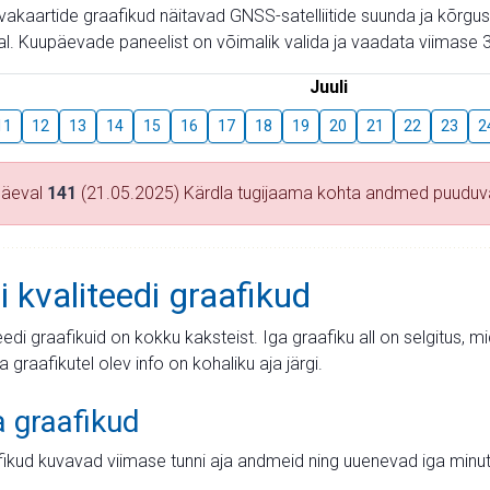
aevakaartide graafikud näitavad GNSS-satelliitide suunda ja kõr
l. Kuupäevade paneelist on võimalik valida ja vaadata viimase 3
Juuli
11
12
13
14
15
16
17
18
19
20
21
22
23
2
päeval
141
(21.05.2025) Kärdla tugijaama kohta andmed puudu
i kvaliteedi graafikud
teedi graafikuid on kokku kaksteist. Iga graafiku all on selgitus, 
ja graafikutel olev info on kohaliku aja järgi.
a graafikud
fikud kuvavad viimase tunni aja andmeid ning uuenevad iga minut