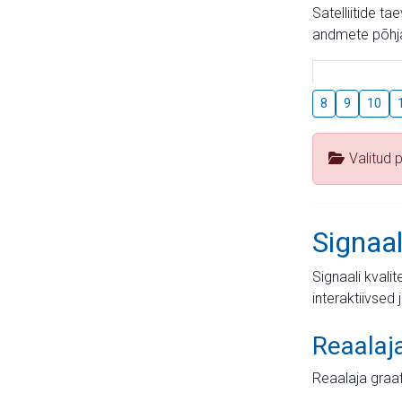
Satelliitide t
andmete põhja
8
9
10
Valitud 
Signaal
Signaali kvali
interaktiivsed 
Reaalaj
Reaalaja graa