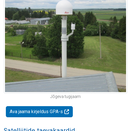
Jõgeva tugijaam
Ava jaama kirjeldus GPA-s
Satelliitide taevakaardid