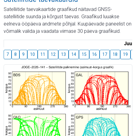
Satelliitide taevakaartide graafikud näitavad GNSS-
satelliitide suunda ja kõrgust taevas. Graafikud luuakse
eelneva ööpäeva andmete põhjal. Kuupäevade paneelist on
võimalik valida ja vaadata viimase 30 päeva graafikuid.
Juuli
7
8
9
10
11
12
13
14
15
16
17
18
19
2