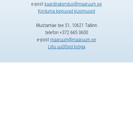
e-post
kaardirakendus@maaruum.ee
Korduma kippuvad küsimused
Mustamäe tee 51, 10621 Tallinn
telefon +372 665 0600
e-post
maaruum@maaruum.ee
Liitu uuGISed listiga