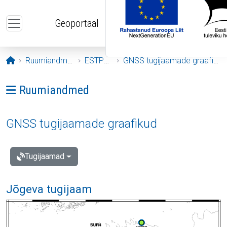
Liigu edasi põhisisu juurde
Geoportaal
Avaleht
Ruumiandmed
ESTPOS
GNSS tugijaamade graafikud
Ava menüü: Ruumiandmed
Ruumiandmed
GNSS tugijaamade graafikud
Tugijaamad
Jõgeva tugijaam