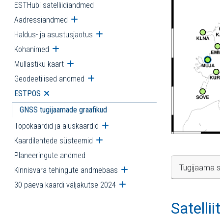
ESTHubi satelliidiandmed
Aadressiandmed
Ava alammenüü
Haldus- ja asustusjaotus
Ava alammenüü
Kohanimed
Ava alammenüü
Mullastiku kaart
Ava alammenüü
Geodeetilised andmed
Ava alammenüü
ESTPOS
Ava alammenüü
GNSS tugijaamade graafikud
Topokaardid ja aluskaardid
Ava alammenüü
Kaardilehtede süsteemid
Ava alammenüü
Planeeringute andmed
Tugijaama s
Kinnisvara tehingute andmebaas
Ava alammenüü
30 päeva kaardi väljakutse 2024
Ava alammenüü
Satelli