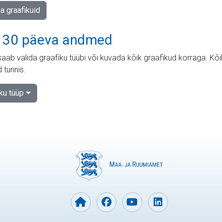
ja graafikuid
 30 päeva andmed
aab valida graafiku tüübi või kuvada kõik graafikud korraga. Kõ
 tunnis.
iku tüüp