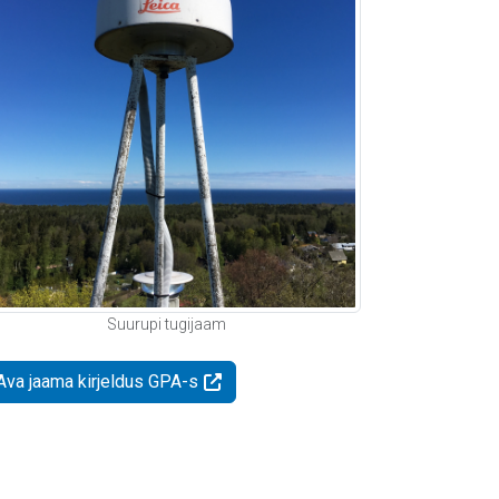
Suurupi tugijaam
Ava jaama kirjeldus GPA-s