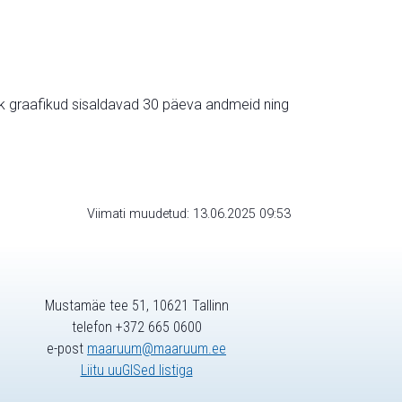
ik graafikud sisaldavad 30 päeva andmeid ning
Viimati muudetud: 13.06.2025 09:53
Mustamäe tee 51, 10621 Tallinn
telefon +372 665 0600
e-post
maaruum@maaruum.ee
Liitu uuGISed listiga