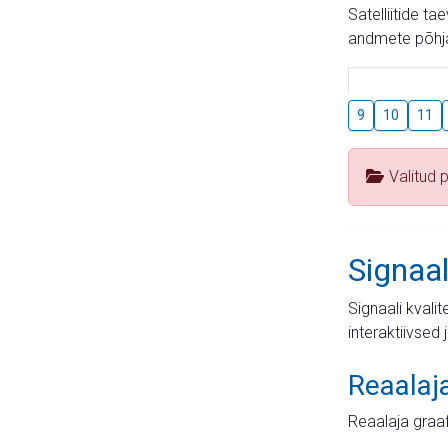
Satelliitide t
andmete põhja
9
10
11
Valitud 
Signaal
Signaali kvali
interaktiivsed 
Reaalaj
Reaalaja graa