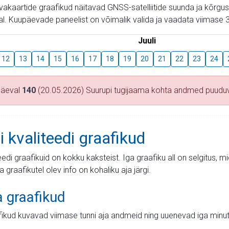
aevakaartide graafikud näitavad GNSS-satelliitide suunda ja kõr
l. Kuupäevade paneelist on võimalik valida ja vaadata viimase 3
Juuli
12
13
14
15
16
17
18
19
20
21
22
23
24
päeval
140
(20.05.2026) Suurupi tugijaama kohta andmed puudu
i kvaliteedi graafikud
teedi graafikuid on kokku kaksteist. Iga graafiku all on selgitus, 
ja graafikutel olev info on kohaliku aja järgi.
a graafikud
fikud kuvavad viimase tunni aja andmeid ning uuenevad iga minut