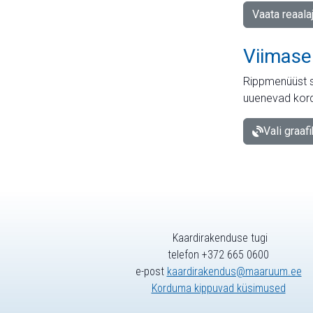
Vaata reaala
Viimase
Rippmenüüst s
uuenevad kord
Vali graaf
Kaardirakenduse tugi
telefon +372 665 0600
e-post
kaardirakendus@maaruum.ee
Korduma kippuvad küsimused