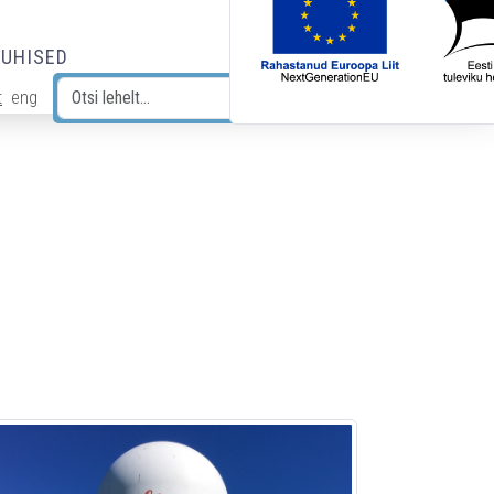
JUHISED
t
eng
Otsi