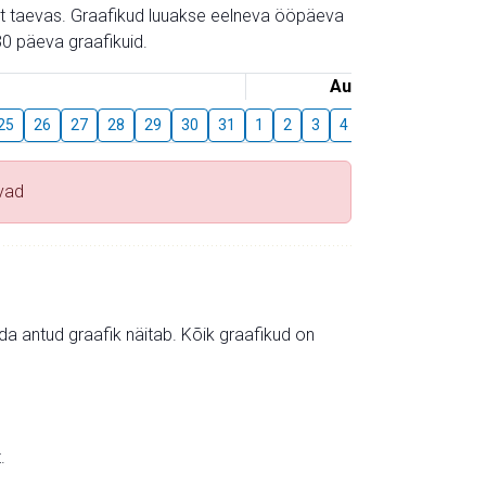
gust taevas. Graafikud luuakse eelneva ööpäeva
0 päeva graafikuid.
August
25
26
27
28
29
30
31
1
2
3
4
5
6
7
8
vad
mida antud graafik näitab. Kõik graafikud on
.