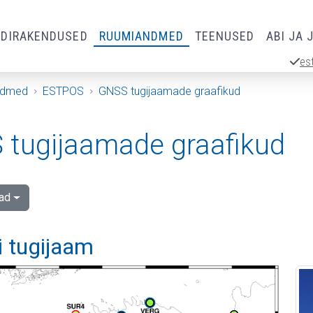
RDIRAKENDUSED
RUUMIANDMED
TEENUSED
ABI JA 
es
ndmed
ESTPOS
GNSS tugijaamade graafikud
tugijaamade graafikud
ad
i tugijaam