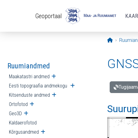
Liigu edasi põhisisu juurde
Geoportaal
KAA
Avaleht
Ruumia
GNSS 
Ruumiandmed
Maakatastri andmed
Ava alammenüü
Eesti topograafia andmekogu
Ava alammenüü
Tugijaam
Kitsenduste andmed
Ava alammenüü
Ortofotod
Ava alammenüü
Suurup
Geo3D
Ava alammenüü
Kaldaerofotod
Kõrgusandmed
Ava alammenüü