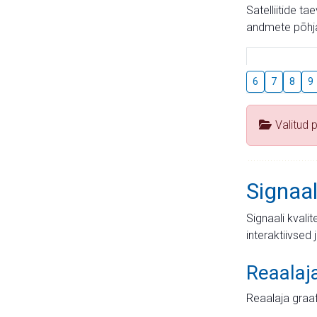
Satelliitide t
andmete põhja
6
7
8
9
Valitud 
Signaal
Signaali kvali
interaktiivsed 
Reaalaj
Reaalaja graa