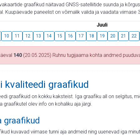
aevakaartide graafikud näitavad GNSS-satelliitide suunda ja kõr
l. Kuupäevade paneelist on võimalik valida ja vaadata viimase 3
Juuli
10
11
12
13
14
15
16
17
18
19
20
21
22
päeval
140
(20.05.2025) Ruhnu tugijaama kohta andmed puuduv
i kvaliteedi graafikud
teedi graafikuid on kokku kaksteist. Iga graafiku all on selgitus, 
ja graafikutel olev info on kohaliku aja järgi.
a graafikud
fikud kuvavad viimase tunni aja andmeid ning uuenevad iga minut