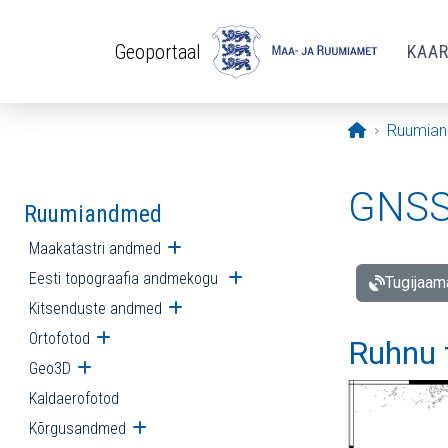
Liigu edasi põhisisu juurde
Geoportaal
KAA
Avaleht
Ruumia
GNSS 
Ruumiandmed
Maakatastri andmed
Ava alammenüü
Eesti topograafia andmekogu
Ava alammenüü
Tugijaam
Kitsenduste andmed
Ava alammenüü
Ortofotod
Ava alammenüü
Ruhnu 
Geo3D
Ava alammenüü
Kaldaerofotod
Kõrgusandmed
Ava alammenüü