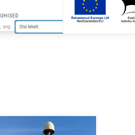
JUHISED
t
eng
Otsi