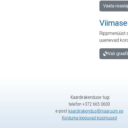
Vaata reaala
Viimase
Rippmenüüst s
uuenevad kord
Vali graaf
Kaardirakenduse tugi
telefon +372 665 0600
e-post
kaardirakendus@maaruum.ee
Korduma kippuvad küsimused