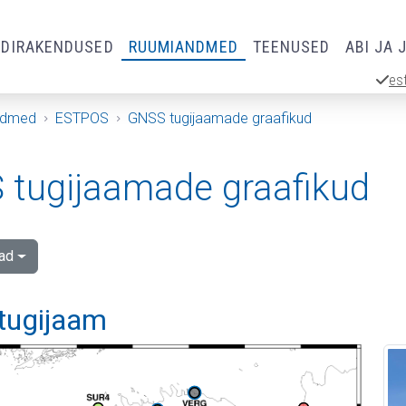
RDIRAKENDUSED
RUUMIANDMED
TEENUSED
ABI JA 
es
ndmed
ESTPOS
GNSS tugijaamade graafikud
tugijaamade graafikud
ad
tugijaam