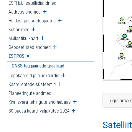
ESTHubi satelliidiandmed
Aadressiandmed
Ava alammenüü
Haldus- ja asustusjaotus
Ava alammenüü
Kohanimed
Ava alammenüü
Mullastiku kaart
Ava alammenüü
Geodeetilised andmed
Ava alammenüü
ESTPOS
Ava alammenüü
GNSS tugijaamade graafikud
Topokaardid ja aluskaardid
Ava alammenüü
Kaardilehtede süsteemid
Ava alammenüü
Planeeringute andmed
Tugijaama s
Kinnisvara tehingute andmebaas
Ava alammenüü
30 päeva kaardi väljakutse 2024
Ava alammenüü
Satelli