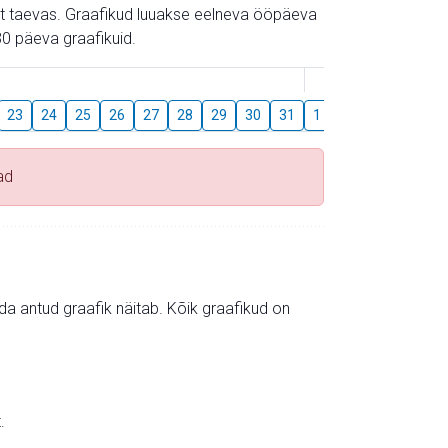
gust taevas. Graafikud luuakse eelneva ööpäeva
0 päeva graafikuid.
August
23
24
25
26
27
28
29
30
31
1
2
3
4
5
ad
mida antud graafik näitab. Kõik graafikud on
.