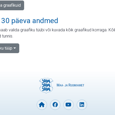
ja graafikuid
 30 päeva andmed
aab valida graafiku tüübi või kuvada kõik graafikud korraga. Kõ
 tunnis.
iku tüüp