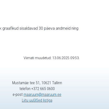
ik graafikud sisaldavad 30 päeva andmeid ning
Viimati muudetud: 13.06.2025 09:53
Mustamäe tee 51, 10621 Tallinn
telefon +372 665 0600
e-post
maaruum@maaruum.ee
Liitu uuGISed listiga