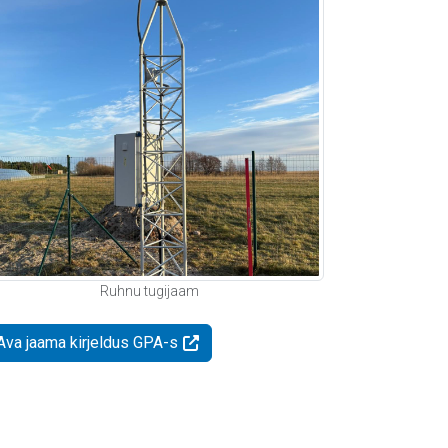
Ruhnu tugijaam
Ava jaama kirjeldus GPA-s