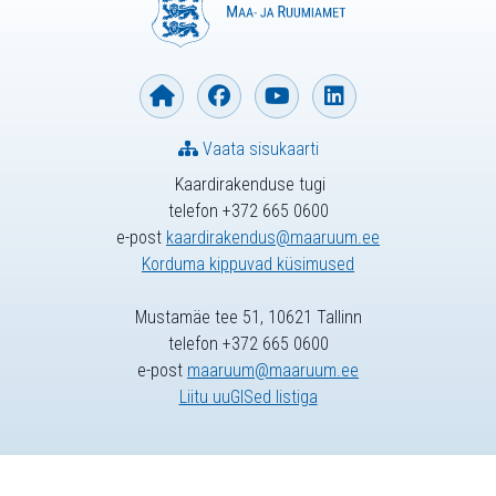
Vaata sisukaarti
Kaardirakenduse tugi
telefon +372 665 0600
e-post
kaardirakendus@maaruum.ee
Korduma kippuvad küsimused
Mustamäe tee 51, 10621 Tallinn
telefon +372 665 0600
e-post
maaruum@maaruum.ee
Liitu uuGISed listiga