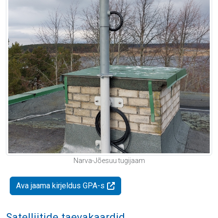
Narva-Jõesuu tugijaam
Ava jaama kirjeldus GPA-s
Satelliitide taevakaardid