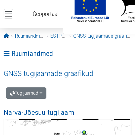
Liigu edasi põhisisu juurde
Geoportaal
Avaleht
Ruumiandmed
ESTPOS
GNSS tugijaamade graafikud
Ava menüü: Ruumiandmed
Ruumiandmed
GNSS tugijaamade graafikud
Tugijaamad
Narva-Jõesuu tugijaam