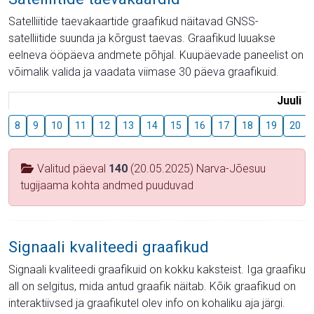
Satelliitide taevakaartide graafikud näitavad GNSS-
satelliitide suunda ja kõrgust taevas. Graafikud luuakse
eelneva ööpäeva andmete põhjal. Kuupäevade paneelist on
võimalik valida ja vaadata viimase 30 päeva graafikuid.
Juuli
8
9
10
11
12
13
14
15
16
17
18
19
20
Valitud päeval
140
(20.05.2025) Narva-Jõesuu
tugijaama kohta andmed puuduvad
Signaali kvaliteedi graafikud
Signaali kvaliteedi graafikuid on kokku kaksteist. Iga graafiku
all on selgitus, mida antud graafik näitab. Kõik graafikud on
interaktiivsed ja graafikutel olev info on kohaliku aja järgi.