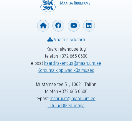
Vaata sisukaarti
Kaardirakenduse tugi
telefon +372 665 0600
e-post
kaardirakendus@maaruum.ee
Korduma kippuvad küsimused
Mustamäe tee 51, 10621 Tallinn
telefon +372 665 0600
e-post
maaruum@maaruum.ee
Liitu uuGISed listiga