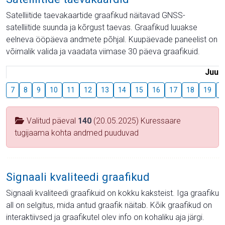
Satelliitide taevakaartide graafikud näitavad GNSS-
satelliitide suunda ja kõrgust taevas. Graafikud luuakse
eelneva ööpäeva andmete põhjal. Kuupäevade paneelist on
võimalik valida ja vaadata viimase 30 päeva graafikuid.
Juuli
7
8
9
10
11
12
13
14
15
16
17
18
19
2
Valitud päeval
140
(20.05.2025) Kuressaare
tugijaama kohta andmed puuduvad
Signaali kvaliteedi graafikud
Signaali kvaliteedi graafikuid on kokku kaksteist. Iga graafiku
all on selgitus, mida antud graafik näitab. Kõik graafikud on
interaktiivsed ja graafikutel olev info on kohaliku aja järgi.