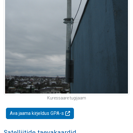
Kuressaare tugijaam
Ava jaama kirjeldus GPA-s
Satelliitide taevakaardid