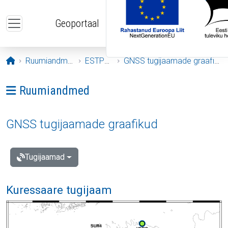
Liigu edasi põhisisu juurde
Geoportaal
Avaleht
Ruumiandmed
ESTPOS
GNSS tugijaamade graafikud
Ava menüü: Ruumiandmed
Ruumiandmed
GNSS tugijaamade graafikud
Tugijaamad
Kuressaare tugijaam