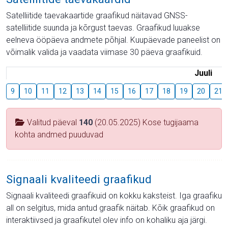
Satelliitide taevakaartide graafikud näitavad GNSS-
satelliitide suunda ja kõrgust taevas. Graafikud luuakse
eelneva ööpäeva andmete põhjal. Kuupäevade paneelist on
võimalik valida ja vaadata viimase 30 päeva graafikuid.
Juuli
9
10
11
12
13
14
15
16
17
18
19
20
21
Valitud päeval
140
(20.05.2025) Kose tugijaama
kohta andmed puuduvad
Signaali kvaliteedi graafikud
Signaali kvaliteedi graafikuid on kokku kaksteist. Iga graafiku
all on selgitus, mida antud graafik näitab. Kõik graafikud on
interaktiivsed ja graafikutel olev info on kohaliku aja järgi.