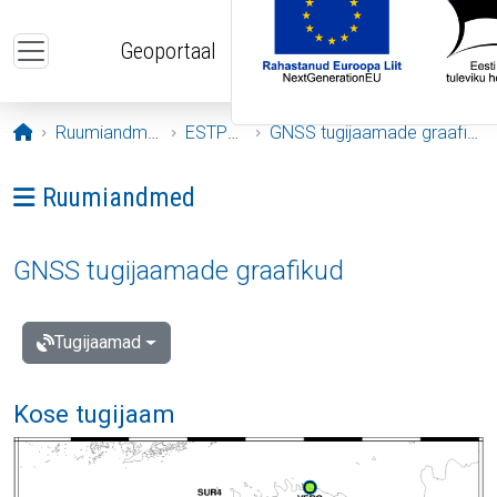
Liigu edasi põhisisu juurde
Geoportaal
Avaleht
Ruumiandmed
ESTPOS
GNSS tugijaamade graafikud
Ava menüü: Ruumiandmed
Ruumiandmed
GNSS tugijaamade graafikud
Tugijaamad
Kose tugijaam