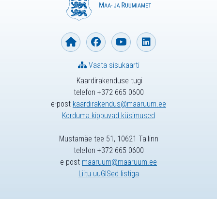
Vaata sisukaarti
Kaardirakenduse tugi
telefon +372 665 0600
e-post
kaardirakendus@maaruum.ee
Korduma kippuvad küsimused
Mustamäe tee 51, 10621 Tallinn
telefon +372 665 0600
e-post
maaruum@maaruum.ee
Liitu uuGISed listiga