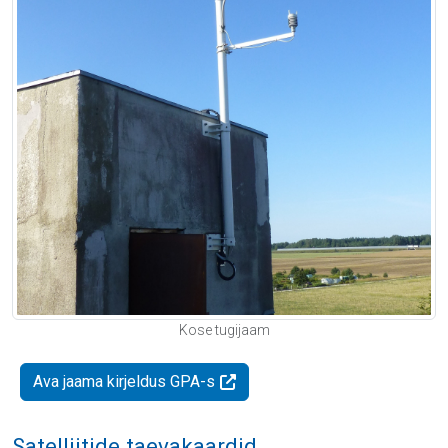
Kose tugijaam
Ava jaama kirjeldus GPA-s
Satelliitide taevakaardid