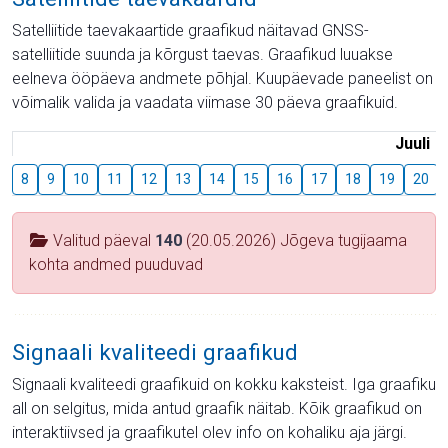
Satelliitide taevakaartide graafikud näitavad GNSS-
satelliitide suunda ja kõrgust taevas. Graafikud luuakse
eelneva ööpäeva andmete põhjal. Kuupäevade paneelist on
võimalik valida ja vaadata viimase 30 päeva graafikuid.
Juuli
8
9
10
11
12
13
14
15
16
17
18
19
20
Valitud päeval
140
(20.05.2026) Jõgeva tugijaama
kohta andmed puuduvad
Signaali kvaliteedi graafikud
Signaali kvaliteedi graafikuid on kokku kaksteist. Iga graafiku
all on selgitus, mida antud graafik näitab. Kõik graafikud on
interaktiivsed ja graafikutel olev info on kohaliku aja järgi.