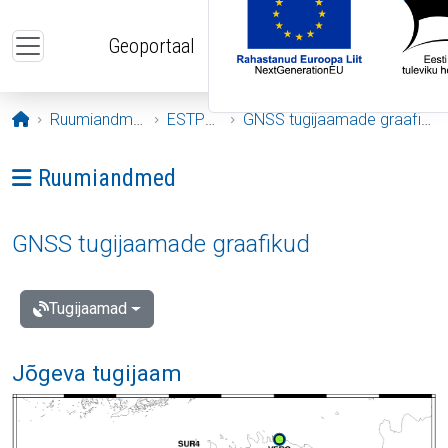
Liigu edasi põhisisu juurde
Geoportaal
Avaleht
Ruumiandmed
ESTPOS
GNSS tugijaamade graafikud
Ava menüü: Ruumiandmed
Ruumiandmed
GNSS tugijaamade graafikud
Tugijaamad
Jõgeva tugijaam