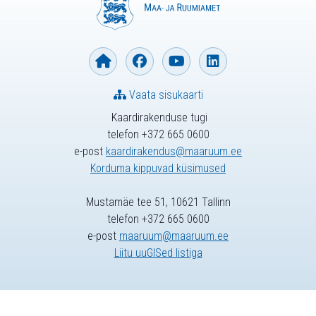
Vaata sisukaarti
Kaardirakenduse tugi
telefon +372 665 0600
e-post
kaardirakendus@maaruum.ee
Korduma kippuvad küsimused
Mustamäe tee 51, 10621 Tallinn
telefon +372 665 0600
e-post
maaruum@maaruum.ee
Liitu uuGISed listiga