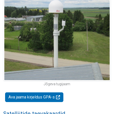
Jõgeva tugijaam
Ava jaama kirjeldus GPA-s
Satelliitide taevakaardid