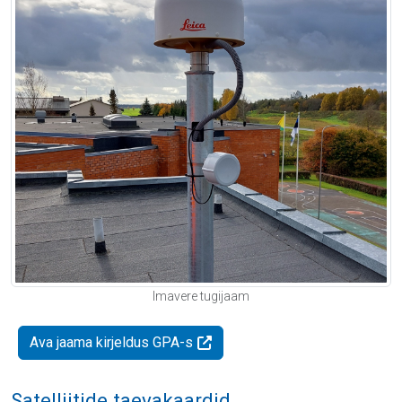
Imavere tugijaam
Ava jaama kirjeldus GPA-s
Satelliitide taevakaardid