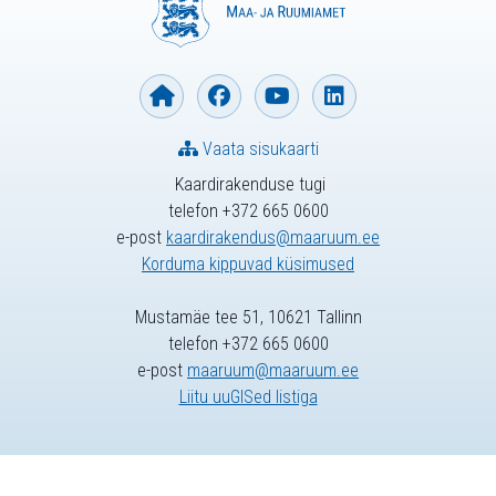
Vaata sisukaarti
Kaardirakenduse tugi
telefon +372 665 0600
e-post
kaardirakendus@maaruum.ee
Korduma kippuvad küsimused
Mustamäe tee 51, 10621 Tallinn
telefon +372 665 0600
e-post
maaruum@maaruum.ee
Liitu uuGISed listiga