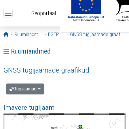
Liigu edasi põhisisu juurde
Geoportaal
Avaleht
Ruumiandmed
ESTPOS
GNSS tugijaamade graafikud
Ava menüü: Ruumiandmed
Ruumiandmed
GNSS tugijaamade graafikud
Tugijaamad
Imavere tugijaam