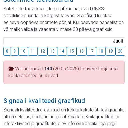
Satelliitide taevakaartide graafikud näitavad GNSS-
satelliitide suunda ja kõrgust taevas. Graafikud luuakse
eelneva ööpäeva andmete põhjal. Kuupäevade paneelist on
võimalik valida ja vaadata viimase 30 päeva graafikuid.
Juuli
8
9
10
11
12
13
14
15
16
17
18
19
20
Valitud päeval
140
(20.05.2025) Imavere tugijaama
kohta andmed puuduvad
Signaali kvaliteedi graafikud
Signaali kvaliteedi graafikuid on kokku kaksteist. Iga graafiku
all on selgitus, mida antud graafik näitab. Kõik graafikud on
interaktiivsed ja graafikutel olev info on kohaliku aja järgi.