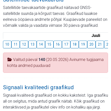
Satelliitide taevakaartide graafikud näitavad GNSS-
satelliitide suunda ja kõrgust taevas. Graafikud luuakse
eelneva ööpäeva andmete põhjal. Kuupäevade paneelist on
võimalik valida ja vaadata viimase 30 päeva graafikuid.
Juuli
10
11
12
13
14
15
16
17
18
19
20
21
22
Valitud päeval
140
(20.05.2026) Avinurme tugijaama
kohta andmed puuduvad
Signaali kvaliteedi graafikud
Signaali kvaliteedi graafikuid on kokku kaksteist. Iga graafiku
all on selgitus, mida antud graafik näitab. Kõik graafikud on
interaktiivsed ja graafikutel olev info on kohaliku aja järgi.