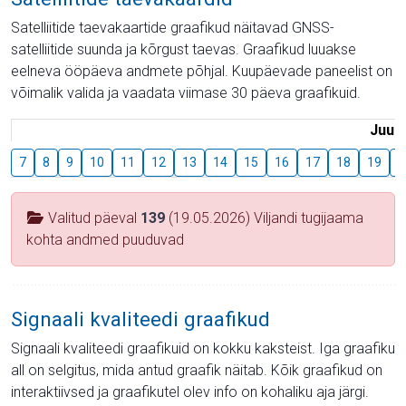
Satelliitide taevakaartide graafikud näitavad GNSS-
satelliitide suunda ja kõrgust taevas. Graafikud luuakse
eelneva ööpäeva andmete põhjal. Kuupäevade paneelist on
võimalik valida ja vaadata viimase 30 päeva graafikuid.
Juuli
7
8
9
10
11
12
13
14
15
16
17
18
19
2
Valitud päeval
139
(19.05.2026) Viljandi tugijaama
kohta andmed puuduvad
Signaali kvaliteedi graafikud
Signaali kvaliteedi graafikuid on kokku kaksteist. Iga graafiku
all on selgitus, mida antud graafik näitab. Kõik graafikud on
interaktiivsed ja graafikutel olev info on kohaliku aja järgi.