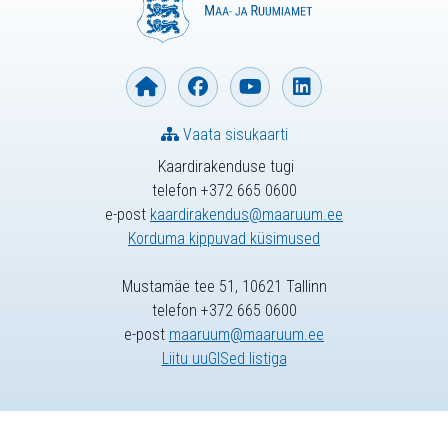
Vaata sisukaarti
Kaardirakenduse tugi
telefon +372 665 0600
e-post
kaardirakendus@maaruum.ee
Korduma kippuvad küsimused
Mustamäe tee 51, 10621 Tallinn
telefon +372 665 0600
e-post
maaruum@maaruum.ee
Liitu uuGISed listiga