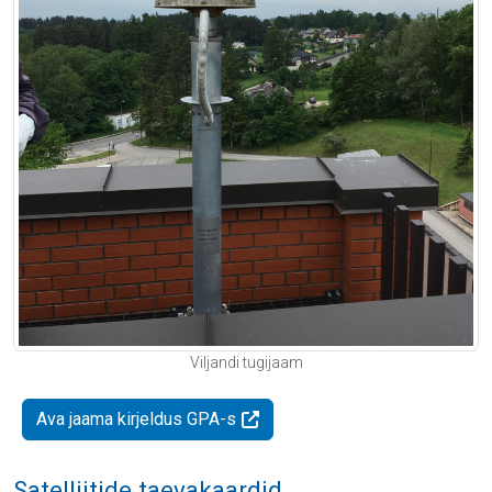
Viljandi tugijaam
Ava jaama kirjeldus GPA-s
Satelliitide taevakaardid