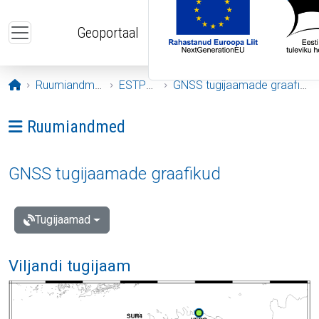
Liigu edasi põhisisu juurde
Geoportaal
Avaleht
Ruumiandmed
ESTPOS
GNSS tugijaamade graafikud
Ava menüü: Ruumiandmed
Ruumiandmed
GNSS tugijaamade graafikud
Tugijaamad
Viljandi tugijaam