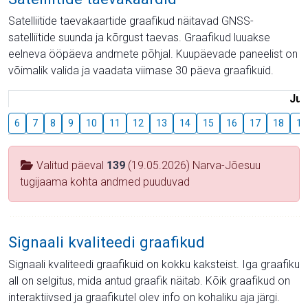
Satelliitide taevakaartide graafikud näitavad GNSS-
satelliitide suunda ja kõrgust taevas. Graafikud luuakse
eelneva ööpäeva andmete põhjal. Kuupäevade paneelist on
võimalik valida ja vaadata viimase 30 päeva graafikuid.
Juu
6
7
8
9
10
11
12
13
14
15
16
17
18
19
Valitud päeval
139
(19.05.2026) Narva-Jõesuu
tugijaama kohta andmed puuduvad
Signaali kvaliteedi graafikud
Signaali kvaliteedi graafikuid on kokku kaksteist. Iga graafiku
all on selgitus, mida antud graafik näitab. Kõik graafikud on
interaktiivsed ja graafikutel olev info on kohaliku aja järgi.