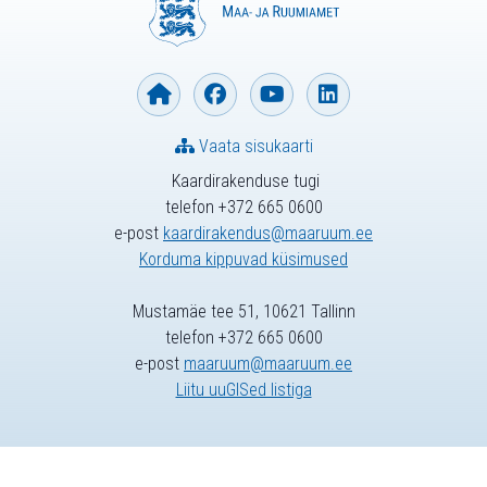
Vaata sisukaarti
Kaardirakenduse tugi
telefon +372 665 0600
e-post
kaardirakendus@maaruum.ee
Korduma kippuvad küsimused
Mustamäe tee 51, 10621 Tallinn
telefon +372 665 0600
e-post
maaruum@maaruum.ee
Liitu uuGISed listiga