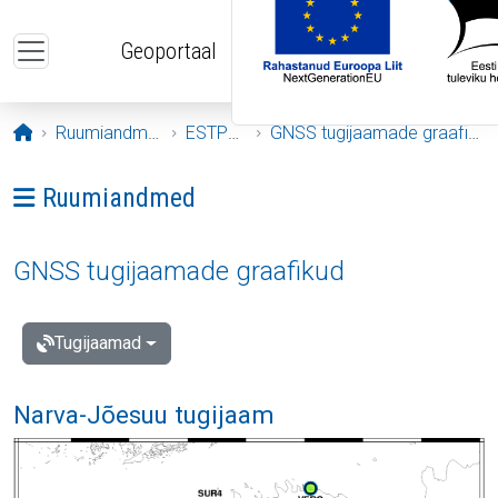
Liigu edasi põhisisu juurde
Geoportaal
Avaleht
Ruumiandmed
ESTPOS
GNSS tugijaamade graafikud
Ava menüü: Ruumiandmed
Ruumiandmed
GNSS tugijaamade graafikud
Tugijaamad
Narva-Jõesuu tugijaam