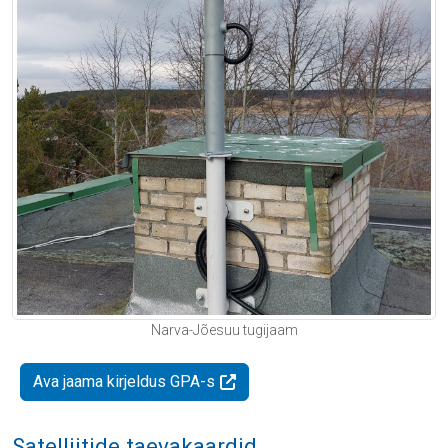
Narva-Jõesuu tugijaam
Ava jaama kirjeldus GPA-s
Satelliitide taevakaardid