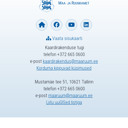
Vaata sisukaarti
Kaardirakenduse tugi
telefon +372 665 0600
e-post
kaardirakendus@maaruum.ee
Korduma kippuvad küsimused
Mustamäe tee 51, 10621 Tallinn
telefon +372 665 0600
e-post
maaruum@maaruum.ee
Liitu uuGISed listiga