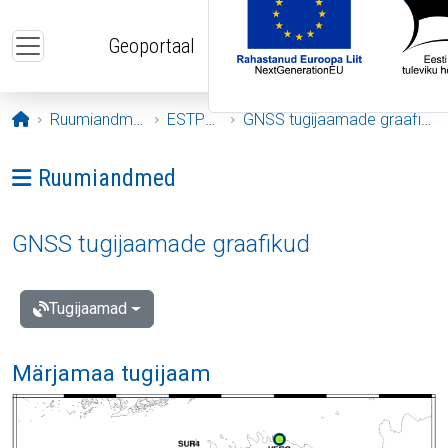
Liigu edasi põhisisu juurde
Geoportaal
Avaleht
Ruumiandmed
ESTPOS
GNSS tugijaamade graafikud
Ava menüü: Ruumiandmed
Ruumiandmed
GNSS tugijaamade graafikud
Tugijaamad
Märjamaa tugijaam