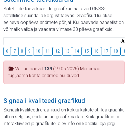
Satelliitide taevakaartide graafikud näitavad GNSS-
satelliitide suunda ja kõrgust taevas. Graafikud luuakse
eelneva ööpäeva andmete põhjal. Kuupäevade paneelist on
võimalik valida ja vaadata viimase 30 päeva graafikuid.
Juu
6
7
8
9
10
11
12
13
14
15
16
17
18
19
Valitud päeval
139
(19.05.2026) Märjamaa
tugijaama kohta andmed puuduvad
Signaali kvaliteedi graafikud
Signaali kvaliteedi graafikuid on kokku kaksteist. Iga graafiku
all on selgitus, mida antud graafik näitab. Kõik graafikud on
interaktiivsed ja graafikutel olev info on kohaliku aja järgi.