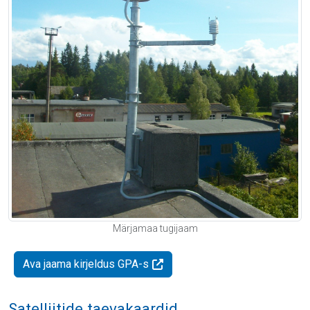
Märjamaa tugijaam
Ava jaama kirjeldus GPA-s
Satelliitide taevakaardid