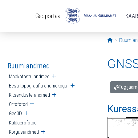
Liigu edasi põhisisu juurde
Geoportaal
KAA
Avaleht
Ruumia
GNSS 
Ruumiandmed
Maakatastri andmed
Ava alammenüü
Eesti topograafia andmekogu
Ava alammenüü
Tugijaam
Kitsenduste andmed
Ava alammenüü
Ortofotod
Ava alammenüü
Kuress
Geo3D
Ava alammenüü
Kaldaerofotod
Kõrgusandmed
Ava alammenüü