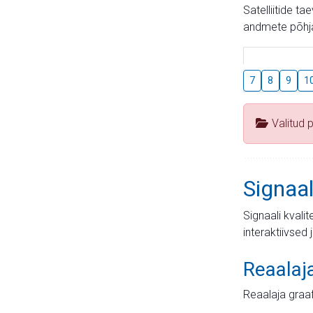
Satelliitide t
andmete põhja
7
8
9
1
Valitud 
Signaal
Signaali kvali
interaktiivsed 
Reaalaj
Reaalaja graa