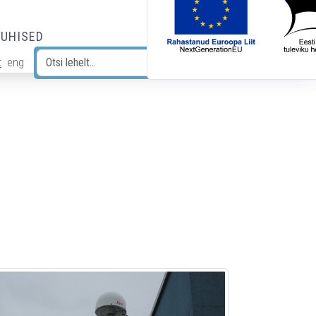
JUHISED
t
eng
Otsi