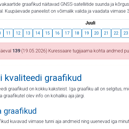
aevakaartide graafikud näitavad GNSS-satelliitide suunda ja kõr
l. Kuupäevade paneelist on võimalik valida ja vaadata viimase 3
Juuli
0
11
12
13
14
15
16
17
18
19
20
21
22
23
päeval
139
(19.05.2026) Kuressaare tugijaama kohta andmed p
i kvaliteedi graafikud
teedi graafikuid on kokku kaksteist. Iga graafiku all on selgitus, 
ja graafikutel olev info on kohaliku aja järgi.
a graafikud
fikud kuvavad viimase tunni aja andmeid ning uuenevad iga minut