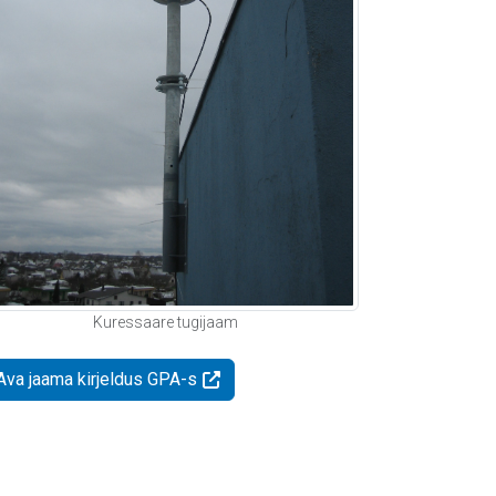
Kuressaare tugijaam
Ava jaama kirjeldus GPA-s