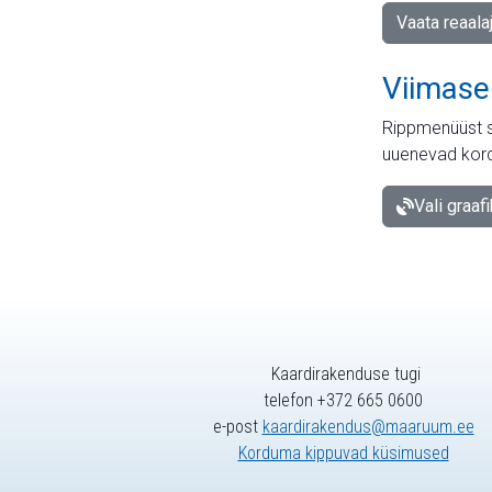
Vaata reaala
Viimase
Rippmenüüst s
uuenevad kord
Vali graaf
Kaardirakenduse tugi
telefon +372 665 0600
e-post
kaardirakendus@maaruum.ee
Korduma kippuvad küsimused