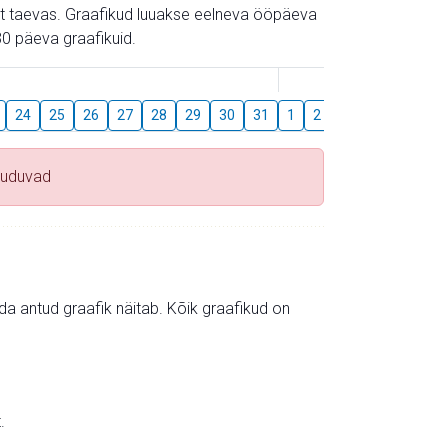
gust taevas. Graafikud luuakse eelneva ööpäeva
0 päeva graafikuid.
August
24
25
26
27
28
29
30
31
1
2
3
4
5
6
uuduvad
mida antud graafik näitab. Kõik graafikud on
.