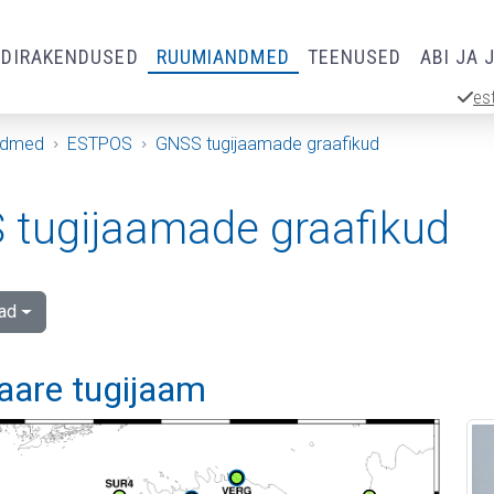
RDIRAKENDUSED
RUUMIANDMED
TEENUSED
ABI JA 
es
ndmed
ESTPOS
GNSS tugijaamade graafikud
tugijaamade graafikud
ad
aare tugijaam