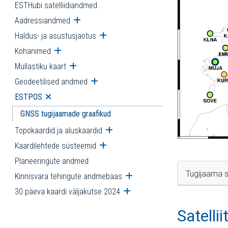
ESTHubi satelliidiandmed
Aadressiandmed
Ava alammenüü
Haldus- ja asustusjaotus
Ava alammenüü
Kohanimed
Ava alammenüü
Mullastiku kaart
Ava alammenüü
Geodeetilised andmed
Ava alammenüü
ESTPOS
Ava alammenüü
GNSS tugijaamade graafikud
Topokaardid ja aluskaardid
Ava alammenüü
Kaardilehtede süsteemid
Ava alammenüü
Planeeringute andmed
Tugijaama s
Kinnisvara tehingute andmebaas
Ava alammenüü
30 päeva kaardi väljakutse 2024
Ava alammenüü
Satelli