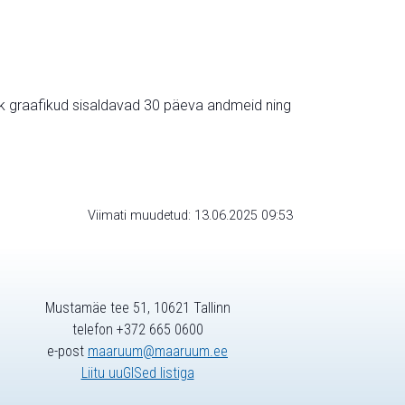
ik graafikud sisaldavad 30 päeva andmeid ning
Viimati muudetud: 13.06.2025 09:53
Mustamäe tee 51, 10621 Tallinn
telefon +372 665 0600
e-post
maaruum@maaruum.ee
Liitu uuGISed listiga