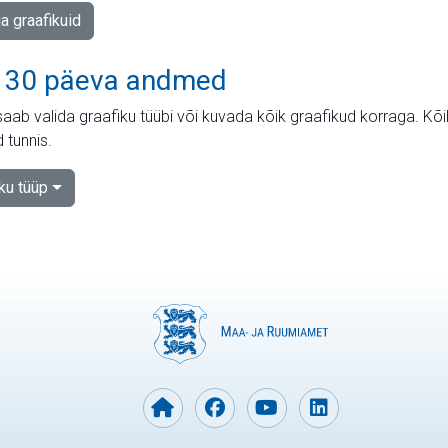
ja graafikuid
 30 päeva andmed
aab valida graafiku tüübi või kuvada kõik graafikud korraga. Kõ
 tunnis.
iku tüüp