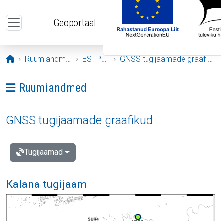
Liigu edasi põhisisu juurde
Geoportaal
Avaleht
Ruumiandmed
ESTPOS
GNSS tugijaamade graafikud
Ava menüü: Ruumiandmed
Ruumiandmed
GNSS tugijaamade graafikud
Tugijaamad
Kalana tugijaam