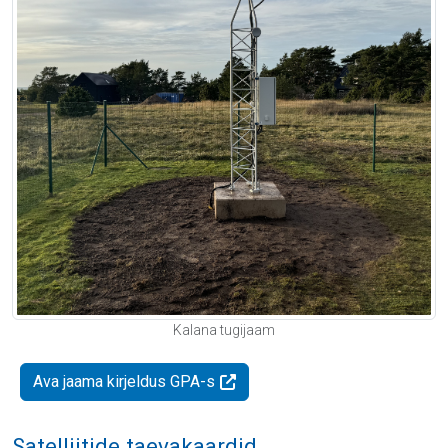
Kalana tugijaam
Ava jaama kirjeldus GPA-s
Satelliitide taevakaardid