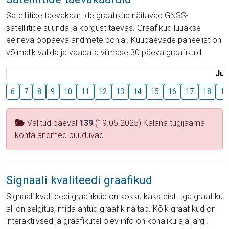
Satelliitide taevakaartide graafikud näitavad GNSS-
satelliitide suunda ja kõrgust taevas. Graafikud luuakse
eelneva ööpäeva andmete põhjal. Kuupäevade paneelist on
võimalik valida ja vaadata viimase 30 päeva graafikuid.
Juu
6
7
8
9
10
11
12
13
14
15
16
17
18
19
Valitud päeval
139
(19.05.2025) Kalana tugijaama
kohta andmed puuduvad
Signaali kvaliteedi graafikud
Signaali kvaliteedi graafikuid on kokku kaksteist. Iga graafiku
all on selgitus, mida antud graafik näitab. Kõik graafikud on
interaktiivsed ja graafikutel olev info on kohaliku aja järgi.