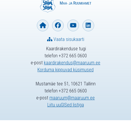
Vaata sisukaarti
Kaardirakenduse tugi
telefon +372 665 0600
e-post
kaardirakendus@maaruum.ee
Korduma kippuvad küsimused
Mustamäe tee 51, 10621 Tallinn
telefon +372 665 0600
e-post
maaruum@maaruum.ee
Liitu uuGISed listiga