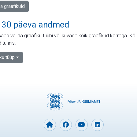
ja graafikuid
 30 päeva andmed
aab valida graafiku tüübi või kuvada kõik graafikud korraga. Kõ
 tunnis.
iku tüüp