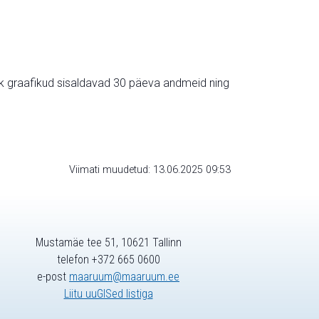
ik graafikud sisaldavad 30 päeva andmeid ning
Viimati muudetud: 13.06.2025 09:53
Mustamäe tee 51, 10621 Tallinn
telefon +372 665 0600
e-post
maaruum@maaruum.ee
Liitu uuGISed listiga