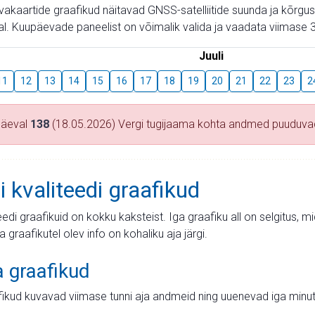
aevakaartide graafikud näitavad GNSS-satelliitide suunda ja kõr
l. Kuupäevade paneelist on võimalik valida ja vaadata viimase 3
Juuli
11
12
13
14
15
16
17
18
19
20
21
22
23
2
päeval
138
(18.05.2026) Vergi tugijaama kohta andmed puuduva
i kvaliteedi graafikud
teedi graafikuid on kokku kaksteist. Iga graafiku all on selgitus, 
ja graafikutel olev info on kohaliku aja järgi.
a graafikud
fikud kuvavad viimase tunni aja andmeid ning uuenevad iga minut