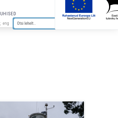
JUHISED
t
eng
Otsi