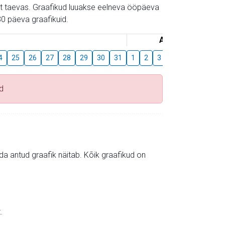
gust taevas. Graafikud luuakse eelneva ööpäeva
0 päeva graafikuid.
August
4
25
26
27
28
29
30
31
1
2
3
4
5
6
7
d
mida antud graafik näitab. Kõik graafikud on
.