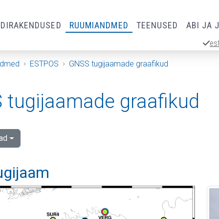
RDIRAKENDUSED
RUUMIANDMED
TEENUSED
ABI JA 
es
ndmed
ESTPOS
GNSS tugijaamade graafikud
tugijaamade graafikud
ad
tugijaam