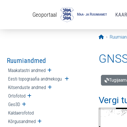
Liigu edasi põhisisu juurde
Geoportaal
KAA
Avaleht
Ruumia
GNSS 
Ruumiandmed
Maakatastri andmed
Ava alammenüü
Eesti topograafia andmekogu
Ava alammenüü
Tugijaam
Kitsenduste andmed
Ava alammenüü
Ortofotod
Ava alammenüü
Vergi 
Geo3D
Ava alammenüü
Kaldaerofotod
Kõrgusandmed
Ava alammenüü