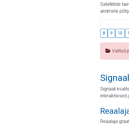
Satelliitide t
andmete põhja
8
9
10
Valitud 
Signaal
Signaali kvali
interaktiivsed 
Reaalaj
Reaalaja graa