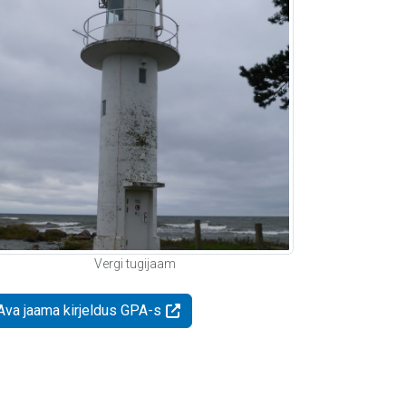
Vergi tugijaam
Ava jaama kirjeldus GPA-s