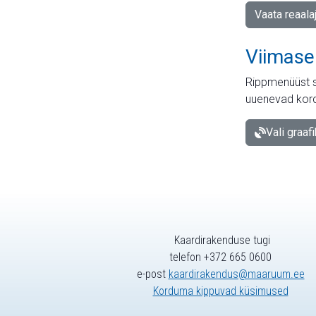
Vaata reaala
Viimase
Rippmenüüst s
uuenevad kord
Vali graaf
Kaardirakenduse tugi
telefon +372 665 0600
e-post
kaardirakendus@maaruum.ee
Korduma kippuvad küsimused