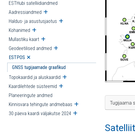
ESTHubi satelliidiandmed
Aadressiandmed
Ava alammenüü
Haldus- ja asustusjaotus
Ava alammenüü
Kohanimed
Ava alammenüü
Mullastiku kaart
Ava alammenüü
Geodeetilised andmed
Ava alammenüü
ESTPOS
Ava alammenüü
GNSS tugijaamade graafikud
Topokaardid ja aluskaardid
Ava alammenüü
Kaardilehtede süsteemid
Ava alammenüü
Planeeringute andmed
Tugijaama s
Kinnisvara tehingute andmebaas
Ava alammenüü
30 päeva kaardi väljakutse 2024
Ava alammenüü
Satelli