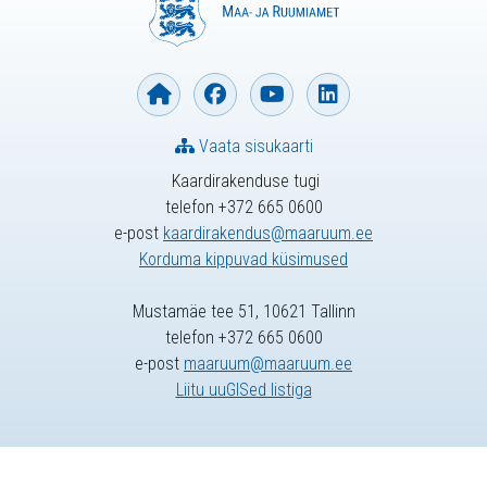
Vaata sisukaarti
Kaardirakenduse tugi
telefon +372 665 0600
e-post
kaardirakendus@maaruum.ee
Korduma kippuvad küsimused
Mustamäe tee 51, 10621 Tallinn
telefon +372 665 0600
e-post
maaruum@maaruum.ee
Liitu uuGISed listiga