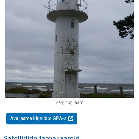
Vergi tugijaam
Ava jaama kirjeldus GPA-s
Satelliitide taevakaardid