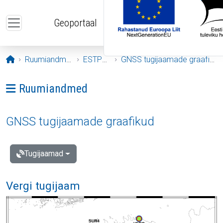
Liigu edasi põhisisu juurde
Geoportaal
Avaleht
Ruumiandmed
ESTPOS
GNSS tugijaamade graafikud
Ava menüü: Ruumiandmed
Ruumiandmed
GNSS tugijaamade graafikud
Tugijaamad
Vergi tugijaam