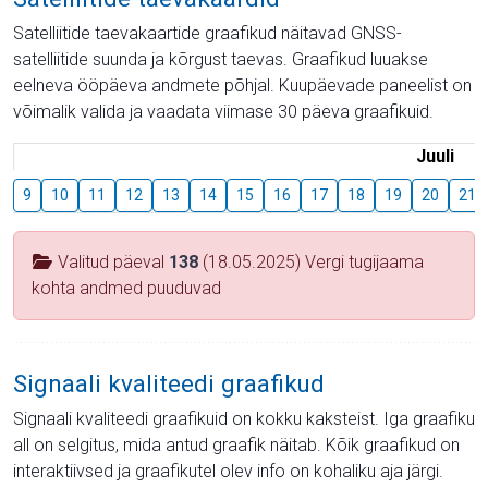
Satelliitide taevakaartide graafikud näitavad GNSS-
satelliitide suunda ja kõrgust taevas. Graafikud luuakse
eelneva ööpäeva andmete põhjal. Kuupäevade paneelist on
võimalik valida ja vaadata viimase 30 päeva graafikuid.
Juuli
9
10
11
12
13
14
15
16
17
18
19
20
21
Valitud päeval
138
(18.05.2025) Vergi tugijaama
kohta andmed puuduvad
Signaali kvaliteedi graafikud
Signaali kvaliteedi graafikuid on kokku kaksteist. Iga graafiku
all on selgitus, mida antud graafik näitab. Kõik graafikud on
interaktiivsed ja graafikutel olev info on kohaliku aja järgi.