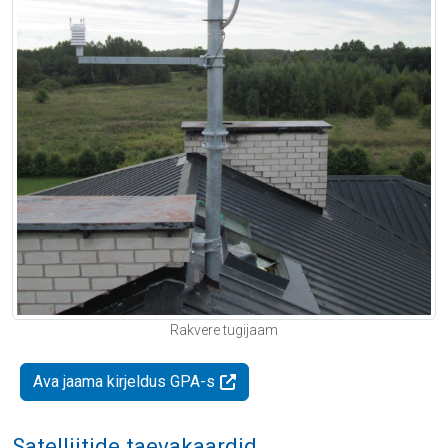
Rakvere tugijaam
Ava jaama kirjeldus GPA-s
Satelliitide taevakaardid