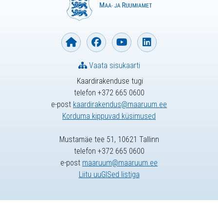
Vaata sisukaarti
Kaardirakenduse tugi
telefon +372 665 0600
e-post
kaardirakendus@maaruum.ee
Korduma kippuvad küsimused
Mustamäe tee 51, 10621 Tallinn
telefon +372 665 0600
e-post
maaruum@maaruum.ee
Liitu uuGISed listiga