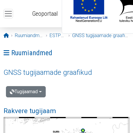
Liigu edasi põhisisu juurde
Geoportaal
Avaleht
Ruumiandmed
ESTPOS
GNSS tugijaamade graafikud
Ava menüü: Ruumiandmed
Ruumiandmed
GNSS tugijaamade graafikud
Tugijaamad
Rakvere tugijaam