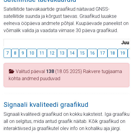
Satelliitide taevakaartide graafikud näitavad GNSS-
satelliitide suunda ja kõrgust taevas. Graafikud luuakse
eelneva ööpäeva andmete põhjal. Kuupäevade paneelist on
võimalik valida ja vaadata viimase 30 päeva graafikuid.
Juuli
7
8
9
10
11
12
13
14
15
16
17
18
19
2
Valitud päeval
138
(18.05.2025) Rakvere tugijaama
kohta andmed puuduvad
Signaali kvaliteedi graafikud
Signaali kvaliteedi graafikuid on kokku kaksteist. Iga graafiku
all on selgitus, mida antud graafik näitab. Kõik graafikud on
interaktiivsed ja graafikutel olev info on kohaliku aja järgi.