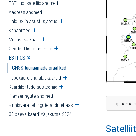
ESTHubi satelliidiandmed
Aadressiandmed
Ava alammenüü
Haldus- ja asustusjaotus
Ava alammenüü
Kohanimed
Ava alammenüü
Mullastiku kaart
Ava alammenüü
Geodeetilised andmed
Ava alammenüü
ESTPOS
Ava alammenüü
GNSS tugijaamade graafikud
Topokaardid ja aluskaardid
Ava alammenüü
Kaardilehtede süsteemid
Ava alammenüü
Planeeringute andmed
Tugijaama s
Kinnisvara tehingute andmebaas
Ava alammenüü
30 päeva kaardi väljakutse 2024
Ava alammenüü
Satelli