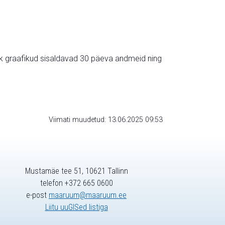
ik graafikud sisaldavad 30 päeva andmeid ning
Viimati muudetud: 13.06.2025 09:53
Mustamäe tee 51, 10621 Tallinn
telefon +372 665 0600
e-post
maaruum@maaruum.ee
Liitu uuGISed listiga