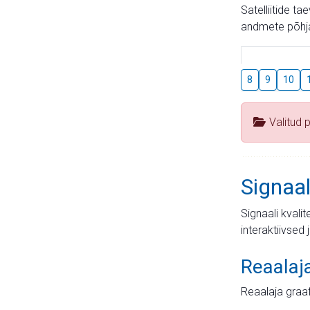
Satelliitide t
andmete põhja
8
9
10
Valitud 
Signaal
Signaali kvali
interaktiivsed 
Reaalaj
Reaalaja graa