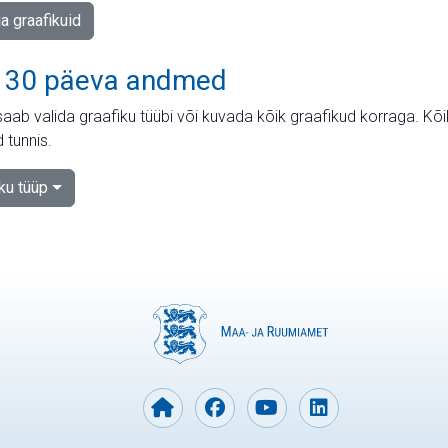
ja graafikuid
 30 päeva andmed
aab valida graafiku tüübi või kuvada kõik graafikud korraga. Kõ
 tunnis.
iku tüüp