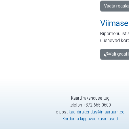
Vaata reaala
Viimase
Rippmenüüst s
uuenevad kord
Vali graaf
Kaardirakenduse tugi
telefon +372 665 0600
e-post
kaardirakendus@maaruum.ee
Korduma kippuvad küsimused