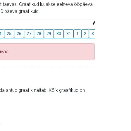
gust taevas. Graafikud luuakse eelneva ööpäeva
0 päeva graafikuid.
August
4
25
26
27
28
29
30
31
1
2
3
4
5
6
7
uvad
mida antud graafik näitab. Kõik graafikud on
.