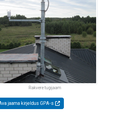
Rakvere tugijaam
Ava jaama kirjeldus GPA-s