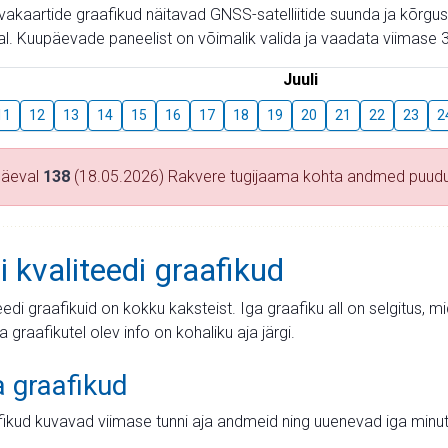
aevakaartide graafikud näitavad GNSS-satelliitide suunda ja kõr
l. Kuupäevade paneelist on võimalik valida ja vaadata viimase 3
Juuli
11
12
13
14
15
16
17
18
19
20
21
22
23
2
päeval
138
(18.05.2026) Rakvere tugijaama kohta andmed puud
i kvaliteedi graafikud
teedi graafikuid on kokku kaksteist. Iga graafiku all on selgitus, 
ja graafikutel olev info on kohaliku aja järgi.
a graafikud
fikud kuvavad viimase tunni aja andmeid ning uuenevad iga minut