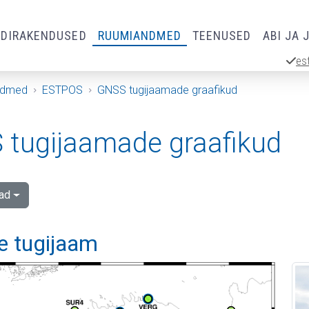
RDIRAKENDUSED
RUUMIANDMED
TEENUSED
ABI JA 
es
ndmed
ESTPOS
GNSS tugijaamade graafikud
tugijaamade graafikud
ad
e tugijaam