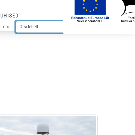
JUHISED
t
eng
Otsi