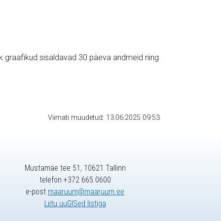
ik graafikud sisaldavad 30 päeva andmeid ning
Viimati muudetud: 13.06.2025 09:53
Mustamäe tee 51, 10621 Tallinn
telefon +372 665 0600
e-post
maaruum@maaruum.ee
Liitu uuGISed listiga