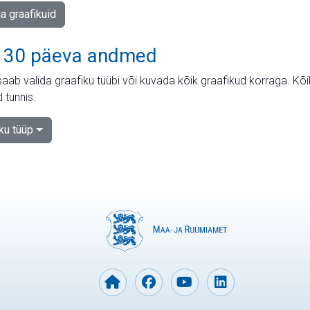
ja graafikuid
 30 päeva andmed
aab valida graafiku tüübi või kuvada kõik graafikud korraga. Kõ
 tunnis.
iku tüüp