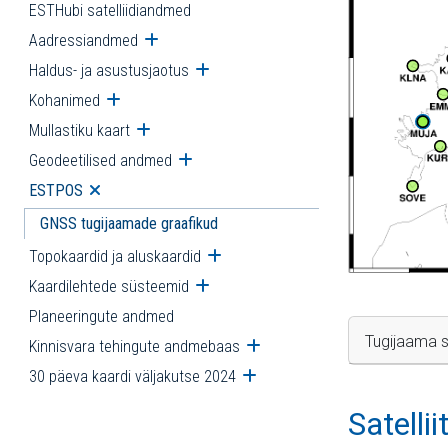
ESTHubi satelliidiandmed
Aadressiandmed
Ava alammenüü
Haldus- ja asustusjaotus
Ava alammenüü
Kohanimed
Ava alammenüü
Mullastiku kaart
Ava alammenüü
Geodeetilised andmed
Ava alammenüü
ESTPOS
Ava alammenüü
GNSS tugijaamade graafikud
Topokaardid ja aluskaardid
Ava alammenüü
Kaardilehtede süsteemid
Ava alammenüü
Planeeringute andmed
Tugijaama s
Kinnisvara tehingute andmebaas
Ava alammenüü
30 päeva kaardi väljakutse 2024
Ava alammenüü
Satelli