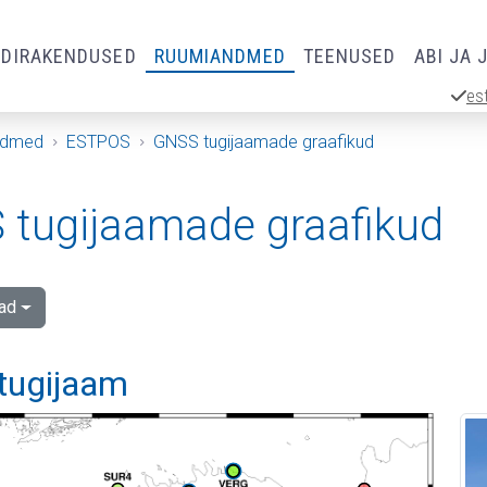
RDIRAKENDUSED
RUUMIANDMED
TEENUSED
ABI JA 
es
ndmed
ESTPOS
GNSS tugijaamade graafikud
tugijaamade graafikud
ad
tugijaam