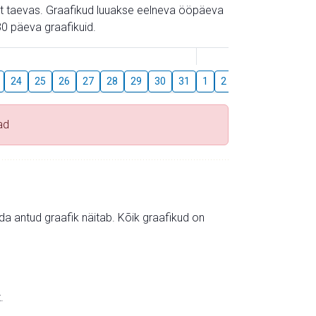
gust taevas. Graafikud luuakse eelneva ööpäeva
0 päeva graafikuid.
August
24
25
26
27
28
29
30
31
1
2
3
4
5
6
ad
mida antud graafik näitab. Kõik graafikud on
.