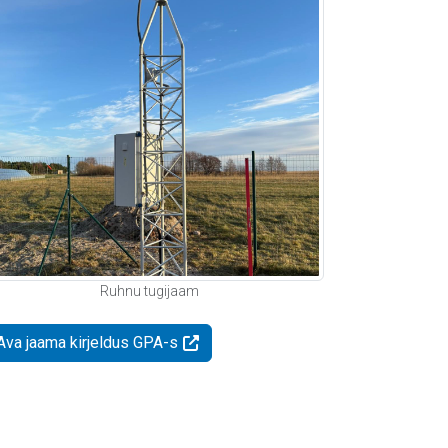
Ruhnu tugijaam
Ava jaama kirjeldus GPA-s