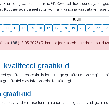
aevakaartide graafikud näitavad GNSS-satelliitide suunda ja kõr
l. Kuupäevade paneelist on võimalik valida ja vaadata viimase 3
Juuli
0
11
12
13
14
15
16
17
18
19
20
21
22
23
päeval
138
(18.05.2025) Ruhnu tugijaama kohta andmed puuduv
i kvaliteedi graafikud
teedi graafikuid on kokku kaksteist. Iga graafiku all on selgitus, 
ja graafikutel olev info on kohaliku aja järgi.
a graafikud
fikud kuvavad viimase tunni aja andmeid ning uuenevad iga minut