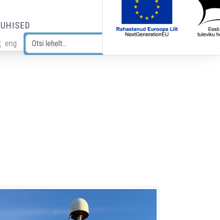
JUHISED
t
eng
Otsi