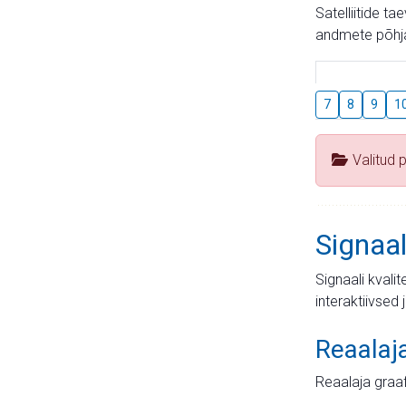
Satelliitide t
andmete põhja
7
8
9
1
Valitud 
Signaal
Signaali kvali
interaktiivsed 
Reaalaj
Reaalaja graa