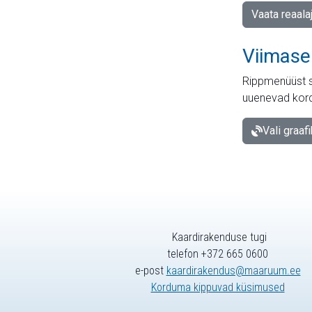
Vaata reaala
Viimase
Rippmenüüst s
uuenevad kord
Vali graaf
Kaardirakenduse tugi
telefon +372 665 0600
e-post
kaardirakendus@maaruum.ee
Korduma kippuvad küsimused