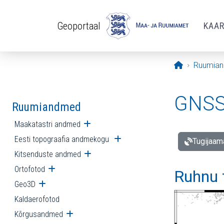
Liigu edasi põhisisu juurde
Geoportaal
KAA
Avaleht
Ruumia
GNSS 
Ruumiandmed
Maakatastri andmed
Ava alammenüü
Eesti topograafia andmekogu
Ava alammenüü
Tugijaam
Kitsenduste andmed
Ava alammenüü
Ortofotod
Ava alammenüü
Ruhnu 
Geo3D
Ava alammenüü
Kaldaerofotod
Kõrgusandmed
Ava alammenüü