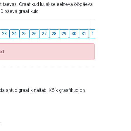
gust taevas. Graafikud luuakse eelneva ööpäeva
0 päeva graafikuid.
August
23
24
25
26
27
28
29
30
31
1
2
3
4
5
ad
mida antud graafik näitab. Kõik graafikud on
.