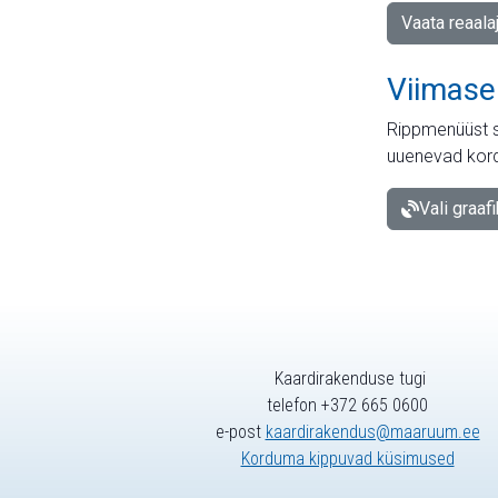
Vaata reaala
Viimase
Rippmenüüst s
uuenevad kord
Vali graaf
Kaardirakenduse tugi
telefon +372 665 0600
e-post
kaardirakendus@maaruum.ee
Korduma kippuvad küsimused