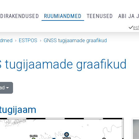
RDIRAKENDUSED
RUUMIANDMED
TEENUSED
ABI JA 
es
ndmed
ESTPOS
GNSS tugijaamade graafikud
tugijaamade graafikud
ad
 tugijaam