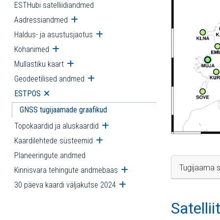
ESTHubi satelliidiandmed
Aadressiandmed
Ava alammenüü
Haldus- ja asustusjaotus
Ava alammenüü
Kohanimed
Ava alammenüü
Mullastiku kaart
Ava alammenüü
Geodeetilised andmed
Ava alammenüü
ESTPOS
Ava alammenüü
GNSS tugijaamade graafikud
Topokaardid ja aluskaardid
Ava alammenüü
Kaardilehtede süsteemid
Ava alammenüü
Planeeringute andmed
Tugijaama s
Kinnisvara tehingute andmebaas
Ava alammenüü
30 päeva kaardi väljakutse 2024
Ava alammenüü
Satelli