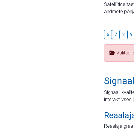
Satelliitide t
andmete põhja
6
7
8
9
Valitud 
Signaal
Signaali kvali
interaktiivsed 
Reaalaj
Reaalaja graa