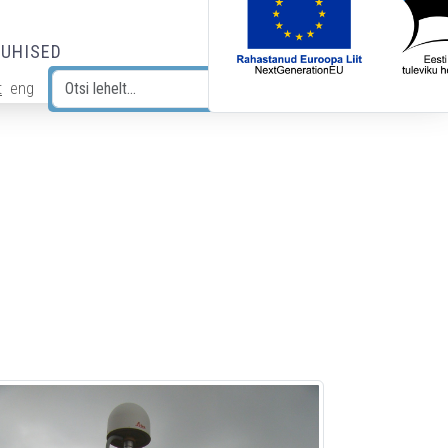
JUHISED
t
eng
Otsi