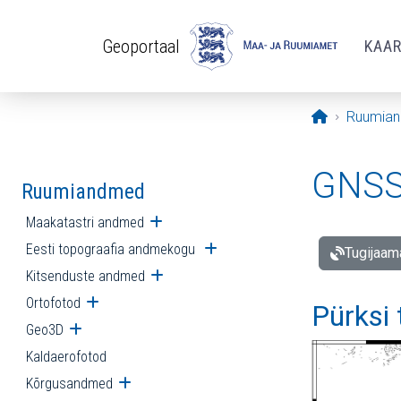
Liigu edasi põhisisu juurde
Geoportaal
KAA
Avaleht
Ruumia
GNSS 
Ruumiandmed
Maakatastri andmed
Ava alammenüü
Eesti topograafia andmekogu
Ava alammenüü
Tugijaam
Kitsenduste andmed
Ava alammenüü
Ortofotod
Ava alammenüü
Pürksi
Geo3D
Ava alammenüü
Kaldaerofotod
Kõrgusandmed
Ava alammenüü