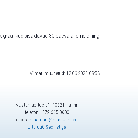
ik graafikud sisaldavad 30 päeva andmeid ning
Viimati muudetud: 13.06.2025 09:53
Mustamäe tee 51, 10621 Tallinn
telefon +372 665 0600
e-post
maaruum@maaruum.ee
Liitu uuGISed listiga