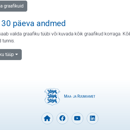
ja graafikuid
 30 päeva andmed
aab valida graafiku tüübi või kuvada kõik graafikud korraga. Kõ
 tunnis.
iku tüüp