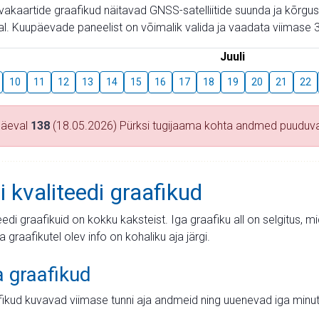
aevakaartide graafikud näitavad GNSS-satelliitide suunda ja kõr
l. Kuupäevade paneelist on võimalik valida ja vaadata viimase 3
Juuli
10
11
12
13
14
15
16
17
18
19
20
21
22
päeval
138
(18.05.2026) Pürksi tugijaama kohta andmed puuduv
i kvaliteedi graafikud
teedi graafikuid on kokku kaksteist. Iga graafiku all on selgitus, 
ja graafikutel olev info on kohaliku aja järgi.
a graafikud
fikud kuvavad viimase tunni aja andmeid ning uuenevad iga minut