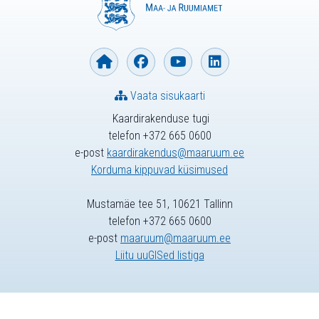
Vaata sisukaarti
Kaardirakenduse tugi
telefon +372 665 0600
e-post
kaardirakendus@maaruum.ee
Korduma kippuvad küsimused
Mustamäe tee 51, 10621 Tallinn
telefon +372 665 0600
e-post
maaruum@maaruum.ee
Liitu uuGISed listiga