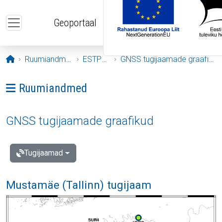
Liigu edasi põhisisu juurde
Geoportaal
Avaleht
Ruumiandmed
ESTPOS
GNSS tugijaamade graafikud
Ava menüü: Ruumiandmed
Ruumiandmed
GNSS tugijaamade graafikud
Tugijaamad
Mustamäe (Tallinn) tugijaam