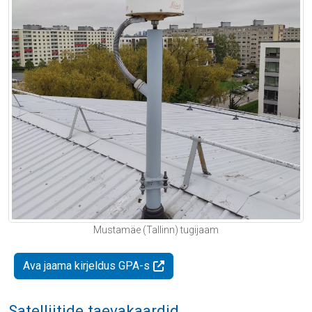
Mustamäe (Tallinn) tugijaam
Ava jaama kirjeldus GPA-s
Satelliitide taevakaardid