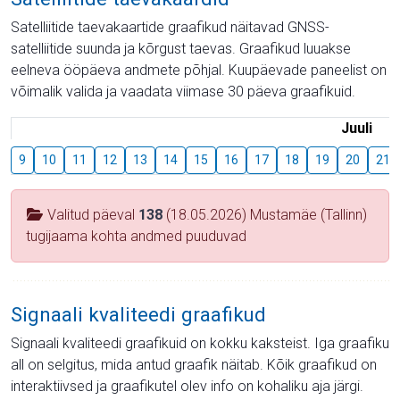
Satelliitide taevakaartide graafikud näitavad GNSS-
satelliitide suunda ja kõrgust taevas. Graafikud luuakse
eelneva ööpäeva andmete põhjal. Kuupäevade paneelist on
võimalik valida ja vaadata viimase 30 päeva graafikuid.
Juuli
9
10
11
12
13
14
15
16
17
18
19
20
21
Valitud päeval
138
(18.05.2026) Mustamäe (Tallinn)
tugijaama kohta andmed puuduvad
Signaali kvaliteedi graafikud
Signaali kvaliteedi graafikuid on kokku kaksteist. Iga graafiku
all on selgitus, mida antud graafik näitab. Kõik graafikud on
interaktiivsed ja graafikutel olev info on kohaliku aja järgi.