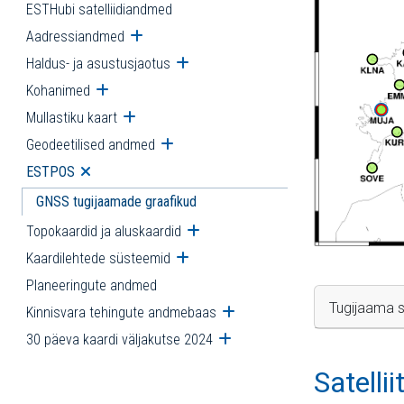
ESTHubi satelliidiandmed
Aadressiandmed
Ava alammenüü
Haldus- ja asustusjaotus
Ava alammenüü
Kohanimed
Ava alammenüü
Mullastiku kaart
Ava alammenüü
Geodeetilised andmed
Ava alammenüü
ESTPOS
Ava alammenüü
GNSS tugijaamade graafikud
Topokaardid ja aluskaardid
Ava alammenüü
Kaardilehtede süsteemid
Ava alammenüü
Planeeringute andmed
Tugijaama s
Kinnisvara tehingute andmebaas
Ava alammenüü
30 päeva kaardi väljakutse 2024
Ava alammenüü
Satelli