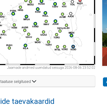
Jaamade andmed uuendatud seisuga 2026-08-06 23:52:02
taatuse selgitused
itide taevakaardid