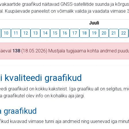
aevakaartide graafikud näitavad GNSS-satelliitide suunda ja kõr
l. Kuupäevade paneelist on võimalik valida ja vaadata viimase 3
Juuli
10
11
12
13
14
15
16
17
18
19
20
21
22
päeval
138
(18.05.2026) Mustjala tugijaama kohta andmed puud
i kvaliteedi graafikud
teedi graafikuid on kokku kaksteist. Iga graafiku all on selgitus, 
ja graafikutel olev info on kohaliku aja järgi.
a graafikud
fikud kuvavad viimase tunni aja andmeid ning uuenevad iga minut