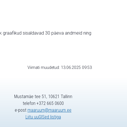
ik graafikud sisaldavad 30 päeva andmeid ning
Viimati muudetud: 13.06.2025 09:53
Mustamäe tee 51, 10621 Tallinn
telefon +372 665 0600
e-post
maaruum@maaruum.ee
Liitu uuGISed listiga