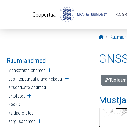
Liigu edasi põhisisu juurde
Geoportaal
KAA
Avaleht
Ruumia
GNSS 
Ruumiandmed
Maakatastri andmed
Ava alammenüü
Eesti topograafia andmekogu
Ava alammenüü
Tugijaam
Kitsenduste andmed
Ava alammenüü
Ortofotod
Ava alammenüü
Mustja
Geo3D
Ava alammenüü
Kaldaerofotod
Kõrgusandmed
Ava alammenüü