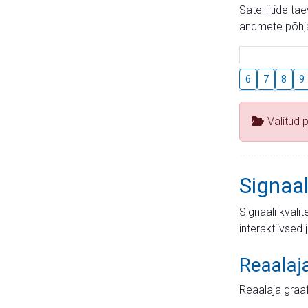
Satelliitide t
andmete põhja
6
7
8
9
Valitud 
Signaal
Signaali kvali
interaktiivsed 
Reaalaj
Reaalaja graa