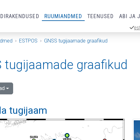
RDIRAKENDUSED
RUUMIANDMED
TEENUSED
ABI JA 
es
ndmed
ESTPOS
GNSS tugijaamade graafikud
tugijaamade graafikud
ad
la tugijaam