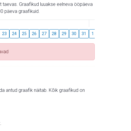
gust taevas. Graafikud luuakse eelneva ööpäeva
0 päeva graafikuid.
August
23
24
25
26
27
28
29
30
31
1
2
3
4
5
uvad
mida antud graafik näitab. Kõik graafikud on
.