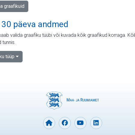
ja graafikuid
 30 päeva andmed
aab valida graafiku tüübi või kuvada kõik graafikud korraga. Kõ
 tunnis.
iku tüüp