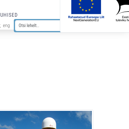
JUHISED
t
eng
Otsi