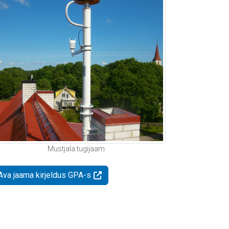
Mustjala tugijaam
Ava jaama kirjeldus GPA-s