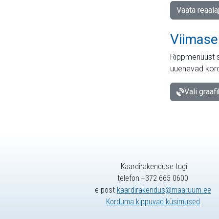
Vaata reaala
Viimase
Rippmenüüst s
uuenevad kord
Vali graaf
Kaardirakenduse tugi
telefon +372 665 0600
e-post
kaardirakendus@maaruum.ee
Korduma kippuvad küsimused