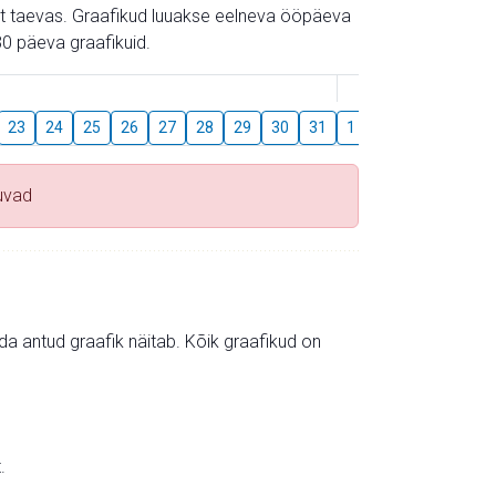
gust taevas. Graafikud luuakse eelneva ööpäeva
0 päeva graafikuid.
August
23
24
25
26
27
28
29
30
31
1
2
3
4
5
uvad
mida antud graafik näitab. Kõik graafikud on
.