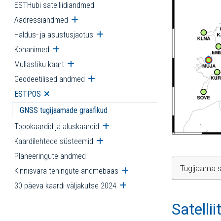
ESTHubi satelliidiandmed
Aadressiandmed
Ava alammenüü
Haldus- ja asustusjaotus
Ava alammenüü
Kohanimed
Ava alammenüü
Mullastiku kaart
Ava alammenüü
Geodeetilised andmed
Ava alammenüü
ESTPOS
Ava alammenüü
GNSS tugijaamade graafikud
Topokaardid ja aluskaardid
Ava alammenüü
Kaardilehtede süsteemid
Ava alammenüü
Planeeringute andmed
Tugijaama s
Kinnisvara tehingute andmebaas
Ava alammenüü
30 päeva kaardi väljakutse 2024
Ava alammenüü
Satelli