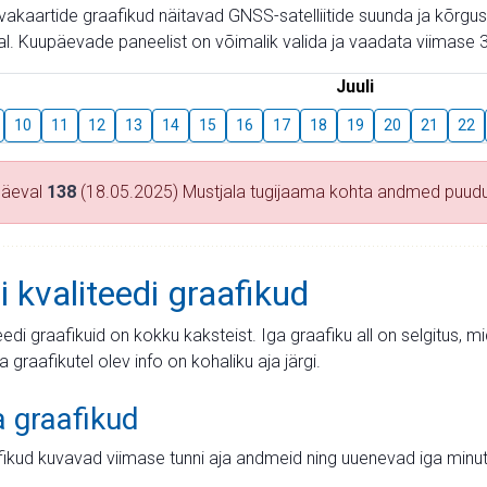
aevakaartide graafikud näitavad GNSS-satelliitide suunda ja kõr
l. Kuupäevade paneelist on võimalik valida ja vaadata viimase 3
Juuli
10
11
12
13
14
15
16
17
18
19
20
21
22
päeval
138
(18.05.2025) Mustjala tugijaama kohta andmed puud
i kvaliteedi graafikud
teedi graafikuid on kokku kaksteist. Iga graafiku all on selgitus, 
ja graafikutel olev info on kohaliku aja järgi.
a graafikud
fikud kuvavad viimase tunni aja andmeid ning uuenevad iga minut