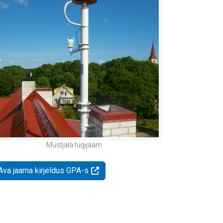
Mustjala tugijaam
Ava jaama kirjeldus GPA-s