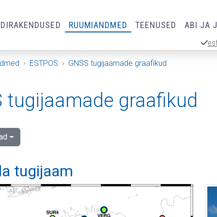
RDIRAKENDUSED
RUUMIANDMED
TEENUSED
ABI JA 
es
ndmed
ESTPOS
GNSS tugijaamade graafikud
tugijaamade graafikud
ad
la tugijaam