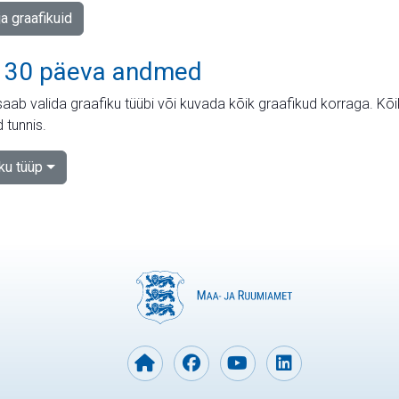
ja graafikuid
 30 päeva andmed
aab valida graafiku tüübi või kuvada kõik graafikud korraga. Kõ
 tunnis.
iku tüüp