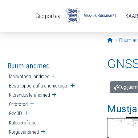
Liigu edasi põhisisu juurde
Geoportaal
KAA
Avaleht
Ruumia
GNSS 
Ruumiandmed
Maakatastri andmed
Ava alammenüü
Eesti topograafia andmekogu
Ava alammenüü
Tugijaam
Kitsenduste andmed
Ava alammenüü
Ortofotod
Ava alammenüü
Mustja
Geo3D
Ava alammenüü
Kaldaerofotod
Kõrgusandmed
Ava alammenüü