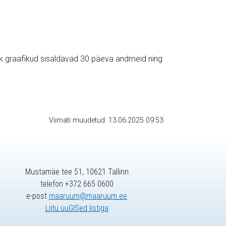
ik graafikud sisaldavad 30 päeva andmeid ning
Viimati muudetud: 13.06.2025 09:53
Mustamäe tee 51, 10621 Tallinn
telefon +372 665 0600
e-post
maaruum@maaruum.ee
Liitu uuGISed listiga