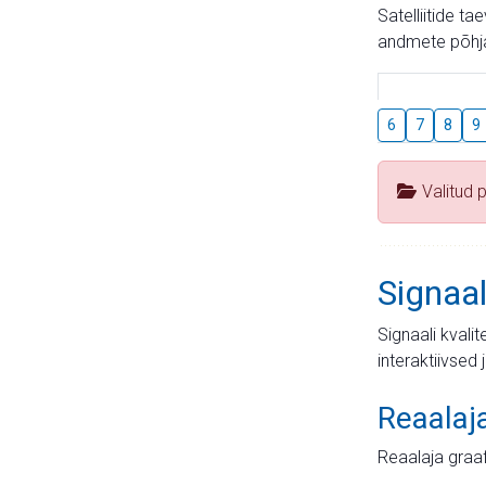
Satelliitide t
andmete põhja
6
7
8
9
Valitud 
Signaal
Signaali kvali
interaktiivsed 
Reaalaj
Reaalaja graa