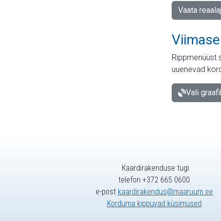
Vaata reaala
Viimase
Rippmenüüst s
uuenevad kord
Vali graaf
Kaardirakenduse tugi
telefon +372 665 0600
e-post
kaardirakendus@maaruum.ee
Korduma kippuvad küsimused