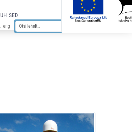
JUHISED
t
eng
Otsi