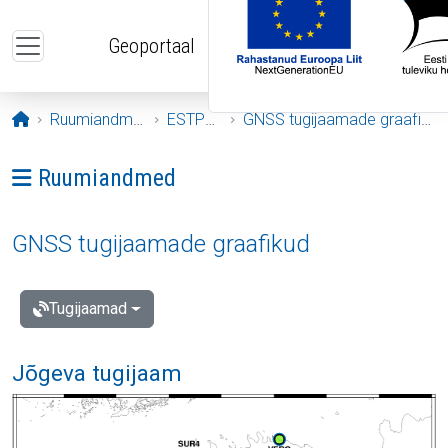
Liigu edasi põhisisu juurde
Geoportaal
Avaleht
Ruumiandmed
ESTPOS
GNSS tugijaamade graafikud
Ava menüü: Ruumiandmed
Ruumiandmed
GNSS tugijaamade graafikud
Tugijaamad
Jõgeva tugijaam