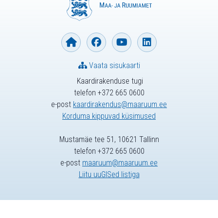
Vaata sisukaarti
Kaardirakenduse tugi
telefon +372 665 0600
e-post
kaardirakendus@maaruum.ee
Korduma kippuvad küsimused
Mustamäe tee 51, 10621 Tallinn
telefon +372 665 0600
e-post
maaruum@maaruum.ee
Liitu uuGISed listiga