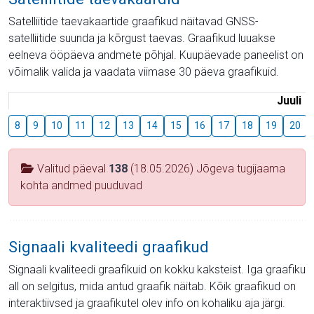
Satelliitide taevakaartide graafikud näitavad GNSS-
satelliitide suunda ja kõrgust taevas. Graafikud luuakse
eelneva ööpäeva andmete põhjal. Kuupäevade paneelist on
võimalik valida ja vaadata viimase 30 päeva graafikuid.
Juuli
8
9
10
11
12
13
14
15
16
17
18
19
20
Valitud päeval
138
(18.05.2026) Jõgeva tugijaama
kohta andmed puuduvad
Signaali kvaliteedi graafikud
Signaali kvaliteedi graafikuid on kokku kaksteist. Iga graafiku
all on selgitus, mida antud graafik näitab. Kõik graafikud on
interaktiivsed ja graafikutel olev info on kohaliku aja järgi.