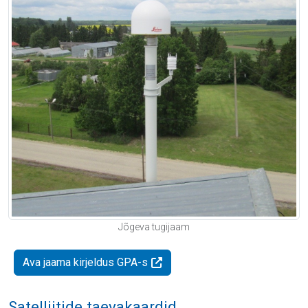
Jõgeva tugijaam
Ava jaama kirjeldus GPA-s
Satelliitide taevakaardid