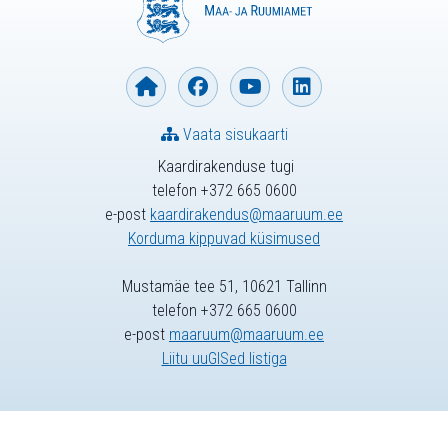
Vaata sisukaarti
Kaardirakenduse tugi
telefon +372 665 0600
e-post
kaardirakendus@maaruum.ee
Korduma kippuvad küsimused
Mustamäe tee 51, 10621 Tallinn
telefon +372 665 0600
e-post
maaruum@maaruum.ee
Liitu uuGISed listiga