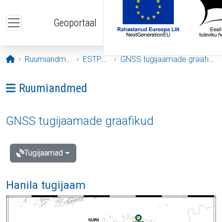
Liigu edasi põhisisu juurde
Geoportaal
Avaleht
Ruumiandmed
ESTPOS
GNSS tugijaamade graafikud
Ava menüü: Ruumiandmed
Ruumiandmed
GNSS tugijaamade graafikud
Tugijaamad
Hanila tugijaam