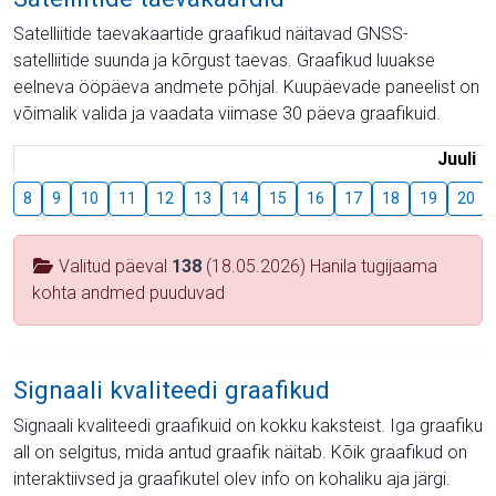
Satelliitide taevakaartide graafikud näitavad GNSS-
satelliitide suunda ja kõrgust taevas. Graafikud luuakse
eelneva ööpäeva andmete põhjal. Kuupäevade paneelist on
võimalik valida ja vaadata viimase 30 päeva graafikuid.
Juuli
8
9
10
11
12
13
14
15
16
17
18
19
20
Valitud päeval
138
(18.05.2026) Hanila tugijaama
kohta andmed puuduvad
Signaali kvaliteedi graafikud
Signaali kvaliteedi graafikuid on kokku kaksteist. Iga graafiku
all on selgitus, mida antud graafik näitab. Kõik graafikud on
interaktiivsed ja graafikutel olev info on kohaliku aja järgi.