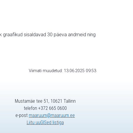
ik graafikud sisaldavad 30 päeva andmeid ning
Viimati muudetud: 13.06.2025 09:53
Mustamäe tee 51, 10621 Tallinn
telefon +372 665 0600
e-post
maaruum@maaruum.ee
Liitu uuGISed listiga