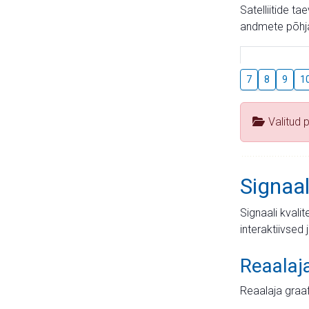
Satelliitide t
andmete põhja
7
8
9
1
Valitud 
Signaal
Signaali kvali
interaktiivsed 
Reaalaj
Reaalaja graa