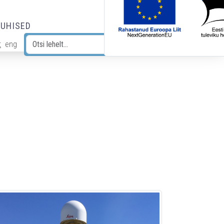
JUHISED
t
eng
Otsi