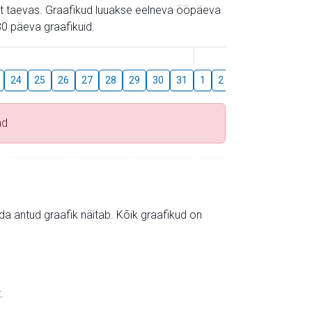
gust taevas. Graafikud luuakse eelneva ööpäeva
0 päeva graafikuid.
August
24
25
26
27
28
29
30
31
1
2
3
4
5
6
ad
mida antud graafik näitab. Kõik graafikud on
.