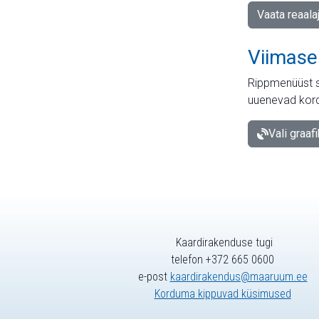
Vaata reaala
Viimase
Rippmenüüst s
uuenevad kord
Vali graaf
Kaardirakenduse tugi
telefon +372 665 0600
e-post
kaardirakendus@maaruum.ee
Korduma kippuvad küsimused