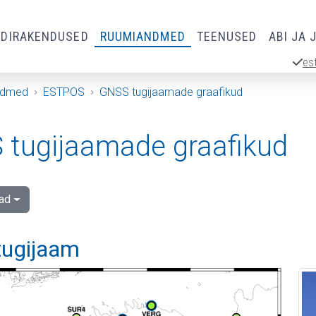
RDIRAKENDUSED
RUUMIANDMED
TEENUSED
ABI JA 
es
ndmed
ESTPOS
GNSS tugijaamade graafikud
tugijaamade graafikud
ad
tugijaam