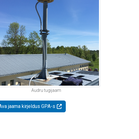
Audru tugijaam
Ava jaama kirjeldus GPA-s