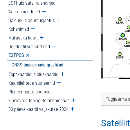
ESTHubi satelliidiandmed
Aadressiandmed
Ava alammenüü
Haldus- ja asustusjaotus
Ava alammenüü
Kohanimed
Ava alammenüü
Mullastiku kaart
Ava alammenüü
Geodeetilised andmed
Ava alammenüü
ESTPOS
Ava alammenüü
GNSS tugijaamade graafikud
Topokaardid ja aluskaardid
Ava alammenüü
Kaardilehtede süsteemid
Ava alammenüü
Planeeringute andmed
Tugijaama s
Kinnisvara tehingute andmebaas
Ava alammenüü
30 päeva kaardi väljakutse 2024
Ava alammenüü
Satelli