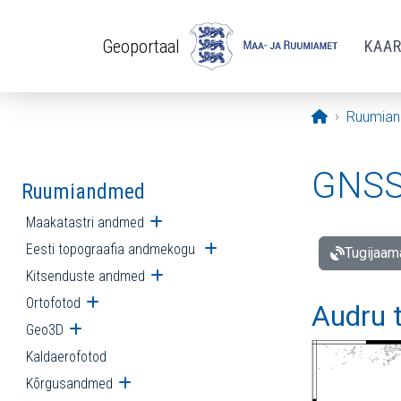
Liigu edasi põhisisu juurde
Geoportaal
KAA
Avaleht
Ruumia
GNSS 
Ruumiandmed
Maakatastri andmed
Ava alammenüü
Eesti topograafia andmekogu
Ava alammenüü
Tugijaam
Kitsenduste andmed
Ava alammenüü
Ortofotod
Ava alammenüü
Audru 
Geo3D
Ava alammenüü
Kaldaerofotod
Kõrgusandmed
Ava alammenüü