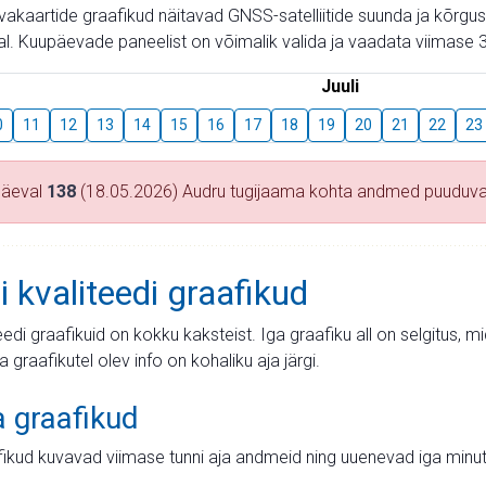
aevakaartide graafikud näitavad GNSS-satelliitide suunda ja kõr
l. Kuupäevade paneelist on võimalik valida ja vaadata viimase 3
Juuli
0
11
12
13
14
15
16
17
18
19
20
21
22
23
päeval
138
(18.05.2026) Audru tugijaama kohta andmed puuduv
i kvaliteedi graafikud
teedi graafikuid on kokku kaksteist. Iga graafiku all on selgitus, 
ja graafikutel olev info on kohaliku aja järgi.
a graafikud
fikud kuvavad viimase tunni aja andmeid ning uuenevad iga minut