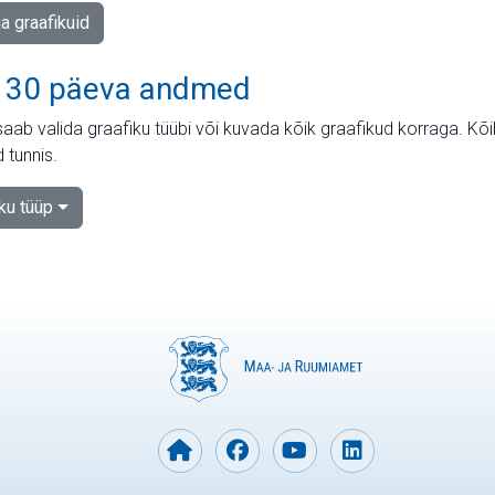
ja graafikuid
 30 päeva andmed
aab valida graafiku tüübi või kuvada kõik graafikud korraga. Kõ
 tunnis.
iku tüüp