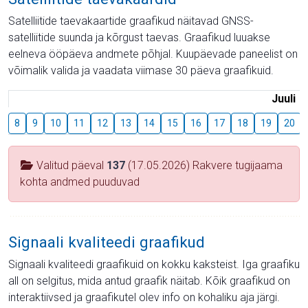
Satelliitide taevakaartide graafikud näitavad GNSS-
satelliitide suunda ja kõrgust taevas. Graafikud luuakse
eelneva ööpäeva andmete põhjal. Kuupäevade paneelist on
võimalik valida ja vaadata viimase 30 päeva graafikuid.
Juuli
8
9
10
11
12
13
14
15
16
17
18
19
20
Valitud päeval
137
(17.05.2026) Rakvere tugijaama
kohta andmed puuduvad
Signaali kvaliteedi graafikud
Signaali kvaliteedi graafikuid on kokku kaksteist. Iga graafiku
all on selgitus, mida antud graafik näitab. Kõik graafikud on
interaktiivsed ja graafikutel olev info on kohaliku aja järgi.