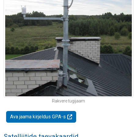
Rakvere tugijaam
Ava jaama kirjeldus GPA-s
Satelliitide taevakaardid