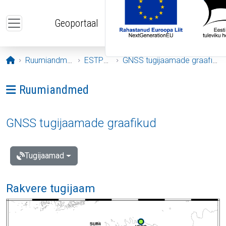
Liigu edasi põhisisu juurde
Geoportaal
Avaleht
Ruumiandmed
ESTPOS
GNSS tugijaamade graafikud
Ava menüü: Ruumiandmed
Ruumiandmed
GNSS tugijaamade graafikud
Tugijaamad
Rakvere tugijaam