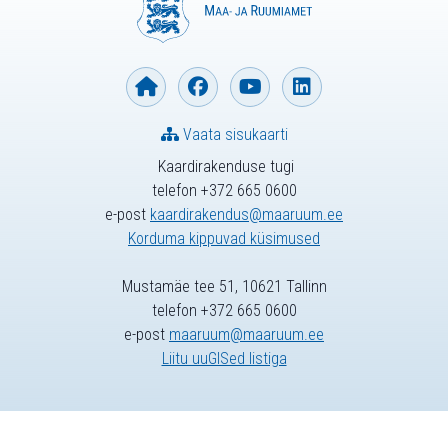
Vaata sisukaarti
Kaardirakenduse tugi
telefon +372 665 0600
e-post
kaardirakendus@maaruum.ee
Korduma kippuvad küsimused
Mustamäe tee 51, 10621 Tallinn
telefon +372 665 0600
e-post
maaruum@maaruum.ee
Liitu uuGISed listiga